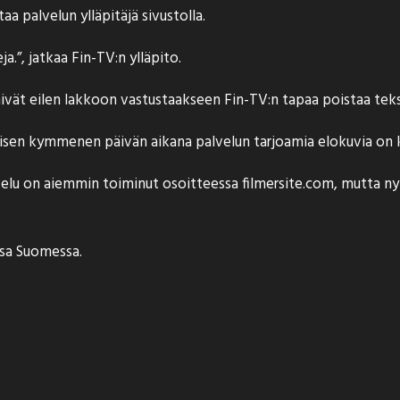
taa
palvelun ylläpitäjä sivustolla.
a.”, jatkaa Fin-TV:n ylläpito.
ivät eilen
lakkoon
vastustaakseen Fin-TV:n tapaa poistaa tekst
iimeisen kymmenen päivän aikana palvelun tarjoamia elokuvia o
lvelu on aiemmin toiminut osoitteessa
filmersite.com
, mutta ny
nsa Suomessa
.