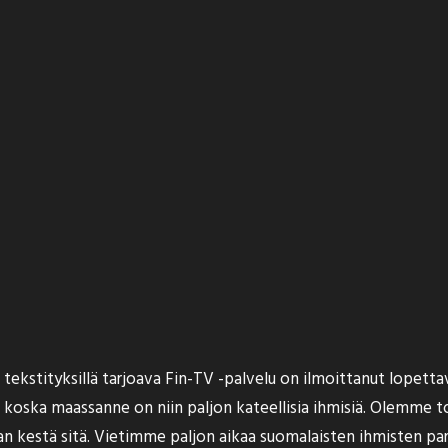
lä tekstityksillä tarjoava Fin-TV -palvelu on ilmoittanut lopet
, koska maassanne on niin paljon kateellisia ihmisiä. Olemme 
an kestä sitä. Vietimme paljon aikaa suomalaisten ihmisten pari