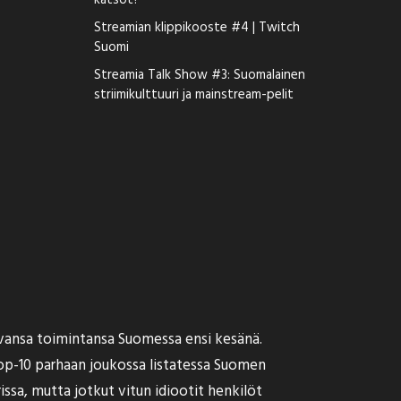
katsot?
Streamian klippikooste #4 | Twitch
Suomi
Streamia Talk Show #3: Suomalainen
striimikulttuuri ja mainstream-pelit
tavansa toimintansa Suomessa ensi kesänä.
top-10 parhaan joukossa listatessa Suomen
ssa, mutta jotkut vitun idiootit henkilöt