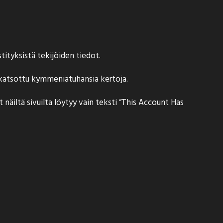
ityksistä tekijöiden tiedot.
n katsottu kymmeniätuhansia kertoja.
t näiltä sivuilta löytyy vain teksti ”This Account Has