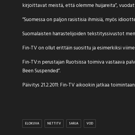
kirjoittavat meistä, että olemme huijareita”,
vuodat
”Suomessa on paljon rasistisia ihmisiä, myös idioottej
Suomalaisten harrastelijoiden tekstityssivustot men
Fin-TV on ollut erittäin suosittu ja esimerkiksi v
Fin-TV:n perustajan Ruotsissa toimiva vastaava pa
Been Suspended”.
Päivitys 21.2.2011:
Fin-TV aikookin jatkaa toimintaa
ELOKUVA
NETTITV
SARJA
VOD