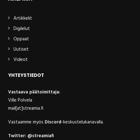
Artikkelit
Digilelut
Oppaat
Uutiset
Videot
YHTEYSTIEDOT
Vastaava päätoimittaja:
Ville Polvela
mail[at]streamia.fi
Vastaamme myös
Discord
-keskustelukanavalla.
Twitter:
@streamiafi