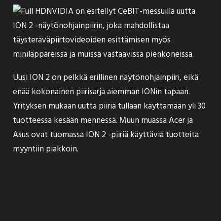
NVIDIA on esitellyt CeBIT-messuilla uutta
ION 2 -näytönohjainpiirin, joka mahdollistaa
täysteräväpiirtovideoiden esittämisen myös
miniläppäreissä ja muissa vastaavissa pienkoneissa.
Uusi ION 2 on pelkkä erillinen näytönohjainpiiri, eikä
enää kokonainen piirisarja aiemman IONin tapaan.
Yrityksen mukaan uutta piiriä tullaan käyttämään yli 30
tuotteessa kesään mennessä. Muun muassa Acer ja
Asus ovat tuomassa ION 2 -piiriä käyttäviä tuotteita
myyntiin piakkoin.