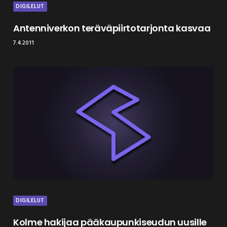
DIGILELUT
Antenniverkon teräväpiirtotarjonta kasvaa
7.4.2011
DIGILELUT
Kolme hakijaa pääkaupunkiseudun uusille