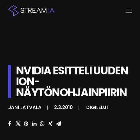
ETUSIVU
ARTIKKELIT
STREAMIT
NVIDIA ESITTELI UUDEN
ION-
KESKUSTELU
NÄYTÖNOHJAINPIIRIN
SHOP
JANI LATVALA
|
2.3.2010
|
DIGILELUT
HAKU