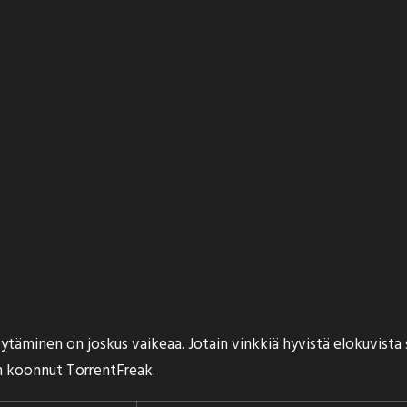
äminen on joskus vaikeaa. Jotain vinkkiä hyvistä elokuvista saa
on koonnut
TorrentFreak
.