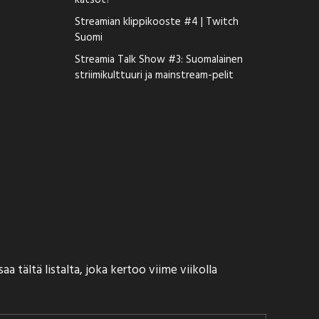
katsot?
Streamian klippikooste #4 | Twitch
Suomi
Streamia Talk Show #3: Suomalainen
striimikulttuuri ja mainstream-pelit
 tältä listalta, joka kertoo viime viikolla