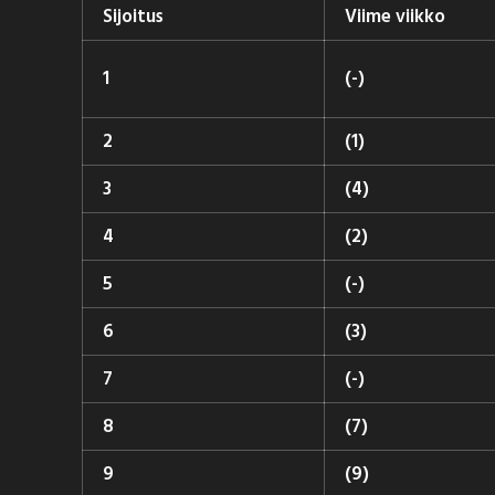
Sijoitus
Viime viikko
1
(-)
2
(1)
3
(4)
4
(2)
5
(-)
6
(3)
7
(-)
8
(7)
9
(9)