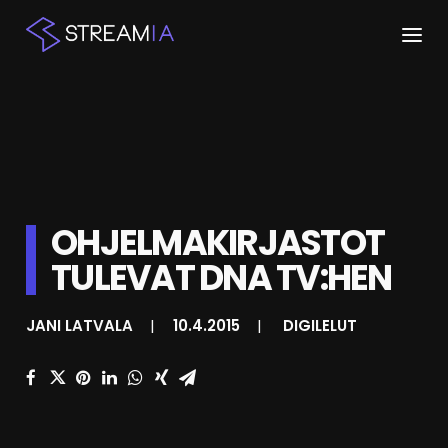
ETUSIVU
ARTIKKELIT
STREAMIT
OHJELMAKIRJASTOT
KESKUSTELU
TULEVAT DNA TV:HEN
SHOP
JANI LATVALA
|
10.4.2015
|
DIGILELUT
HAKU