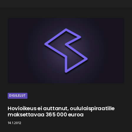
DIGILELUT
Hovioikeus ei auttanut, oululaispiraatille
maksettavaa 365 000 euroa
14.1.2012