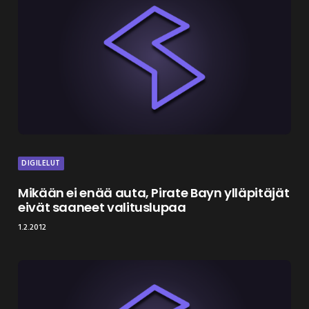
DIGILELUT
Mikään ei enää auta, Pirate Bayn ylläpitäjät
eivät saaneet valituslupaa
1.2.2012