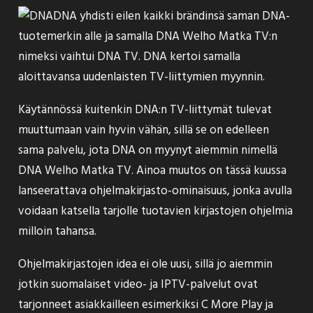
DNA yhdisti eilen kaikki brändinsä saman DNA-
tuotemerkin alle ja samalla DNA Welho Matka TV:n
nimeksi vaihtui DNA TV. DNA kertoi samalla
aloittavansa uudenlaisten TV-liittymien myynnin.
Käytännössä kuitenkin DNA:n TV-liittymät tulevat
muuttumaan vain hyvin vähän, sillä se on edelleen
sama palvelu, jota DNA on myynyt aiemmin nimellä
DNA Welho Matka TV. Ainoa muutos on tässä kuussa
lanseerattava ohjelmakirjasto-ominaisuus, jonka avulla
voidaan katsella tarjolle tuotavien kirjastojen ohjelmia
milloin tahansa.
Ohjelmakirjastojen idea ei ole uusi, sillä jo aiemmin
jotkin suomalaiset video- ja IPTV-palvelut ovat
tarjonneet asiakkailleen esimerkiksi C More Play ja