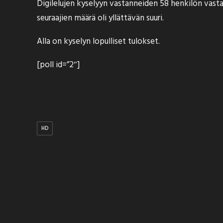
Digilelujen kyselyyn vastanneiden 58 henkilön vastau
seuraajien määrä oli yllättävän suuri.
Alla on kyselyn lopulliset tulokset.
[poll id=”2″]
HD