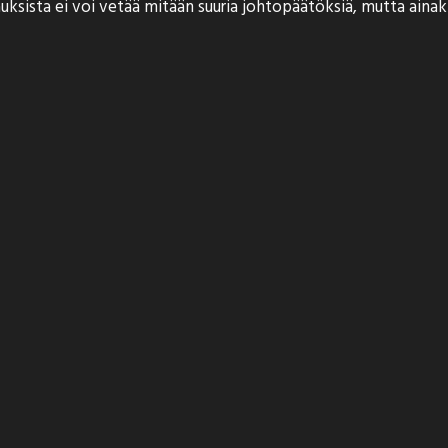
ksista ei voi vetää mitään suuria johtopäätöksiä, mutta ainaki