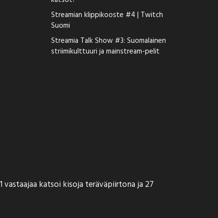
katsot?
Streamian klippikooste #4 | Twitch
Suomi
Streamia Talk Show #3: Suomalainen
striimikulttuuri ja mainstream-pelit
1 vastaajaa katsoi kisoja teräväpiirtona ja 27