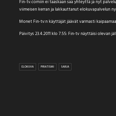
Fin-tv.comiin ei taaskaan saa yhteyttä ja nyt palve
viimeisen kerran ja lakkauttanut elokuvapalvelun nyt 
Monet Fin-tv:n käyttäjät jäävät varmasti kaipaamaan 
Päivitys 23.4.2011 klo 7.55: Fin-tv näyttäisi olevan j
ELOKUVA
PIRATISMI
SARJA