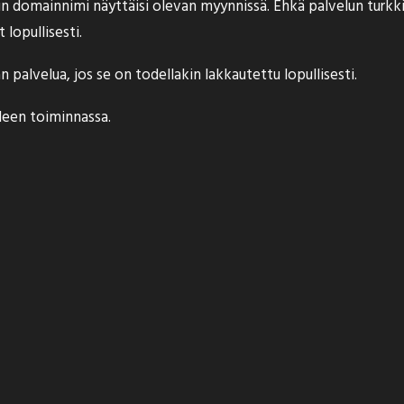
lun domainnimi näyttäisi olevan
myynnissä
. Ehkä palvelun turkki
lopullisesti.
palvelua, jos se on todellakin lakkautettu lopullisesti.
älleen toiminnassa.