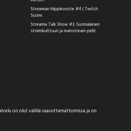
katsot?
Streamian klippikooste #4 | Twitch
Suomi
Streamia Talk Show #3: Suomalainen
striimikulttuuri ja mainstream-pelit
alvelu on olut välillä saavuttamattomissa ja on