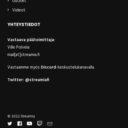
Uutiset
Videot
YHTEYSTIEDOT
Vastaava päätoimittaja:
Ville Polvela
mail[at]streamia.fi
Vastaamme myös
Discord
-keskustelukanavalla.
Twitter:
@streamiafi
© 2022 Streamia