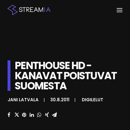
ETUSIVU
ARTIKKELIT
STREAMIT
PENTHOUSE HD -
KANAVAT POISTUVAT
KESKUSTELU
SUOMESTA
SHOP
JANI LATVALA
|
30.8.2011
|
DIGILELUT
HAKU