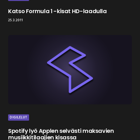
Katso Formula 1 -kisat HD-laadulla
25.3.2011
DIGILELUT
Spotify lyö Applen selvästi maksavien
musiikkitilaajien kisassa