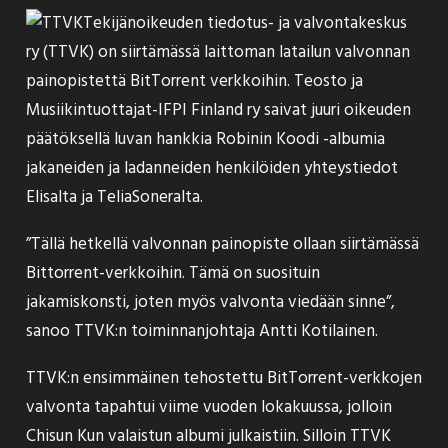
Tekijänoikeuden tiedotus- ja valvontakeskus
ry (TTVK) on
siirtämässä
laittoman latailun valvonnan
painopistettä BitTorrent verkkoihin. Teosto ja
Musiikintuottajat-IFPI Finland ry
saivat
juuri oikeuden
päätöksellä luvan hankkia Robinin Koodi -albumia
jakaneiden ja ladanneiden henkilöiden yhteystiedot
Elisalta ja TeliaSoneralta.
”Tällä hetkellä valvonnan painopiste ollaan siirtämässä
Bittorrent-verkkoihin. Tämä on suosituin
jakamiskonsti, joten myös valvonta viedään sinne”,
sanoo TTVK:n toiminnanjohtaja Antti Kotilainen.
TTVK:n ensimmäinen tehostettu BitTorrent-verkkojen
valvonta
tapahtui
viime vuoden lokakuussa, jolloin
Chisun Kun valaistun albumi julkaistiin. Silloin TTVK