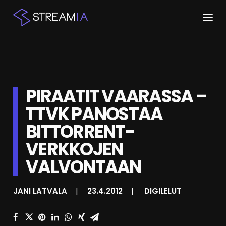
ETUSIVU
ARTIKKELIT
PIRAATIT VAARASSA –
STREAMIT
TTVK PANOSTAA
BITTORRENT-
KESKUSTELU
VERKKOJEN
SHOP
VALVONTAAN
HAKU
JANI LATVALA
|
23.4.2012
|
DIGILELUT