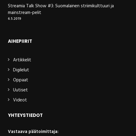
Streamia Talk Show #3: Suomalainen striimikulttuuri ja
mainstream-pelit
6.5.2019
AIHEPIIRIT
Artikkelit
Digilelut
Oppaat
Uutiset
Videot
YHTEYSTIEDOT
Vastaava päätoimittaja: