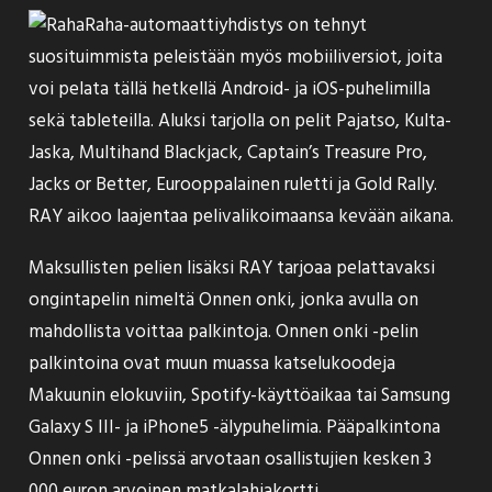
Raha-automaattiyhdistys on tehnyt
suosituimmista peleistään myös mobiiliversiot, joita
voi pelata tällä hetkellä Android- ja iOS-puhelimilla
sekä tableteilla. Aluksi tarjolla on pelit Pajatso, Kulta-
Jaska, Multihand Blackjack, Captain’s Treasure Pro,
Jacks or Better, Eurooppalainen ruletti ja Gold Rally.
RAY aikoo laajentaa pelivalikoimaansa kevään aikana.
Maksullisten pelien lisäksi RAY tarjoaa pelattavaksi
ongintapelin nimeltä Onnen onki, jonka avulla on
mahdollista voittaa palkintoja. Onnen onki -pelin
palkintoina ovat muun muassa katselukoodeja
Makuunin elokuviin, Spotify-käyttöaikaa tai Samsung
Galaxy S III- ja iPhone5 -älypuhelimia. Pääpalkintona
Onnen onki -pelissä arvotaan osallistujien kesken 3
000 euron arvoinen matkalahjakortti.