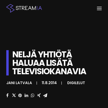
ETUSIVU
ARTIKKELIT
STREAMIT
NELJÄ YHTIÖTÄ
HALUAA LISÄTÄ
KESKUSTELU
TELEVISIOKANAVIA
SHOP
JANI LATVALA
|
11.8.2014
|
DIGILELUT
HAKU