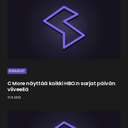
DIGILELUT
C More näyttää kaikki HBO:n sarjat päivän
viiveellä
11.9.2012