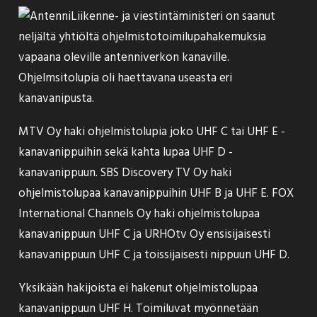
Liikenne- ja viestintäministeri on
saanut
neljältä yhtiöltä ohjelmistotoimilupahakemuksia
vapaana oleville antenniverkon kanaville.
Ohjelmsitolupia oli haettavana useasta eri
kanavanipusta.
MTV Oy haki ohjelmistolupia joko UHF C tai UHF E -
kanavanippuihin sekä kahta lupaa UHF D -
kanavanippuun. SBS Discovery TV Oy haki
ohjelmistolupaa kanavanippuihin UHF B ja UHF E. FOX
International Channels Oy haki ohjelmistolupaa
kanavanippuun UHF C ja URHOtv Oy ensisijaisesti
kanavanippuun UHF C ja toissijaisesti nippuun UHF D.
Yksikään hakijoista ei hakenut ohjelmistolupaa
kanavanippuun UHF H. Toimiluvat myönnetään