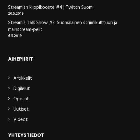
Streamian klippikooste #4 | Twitch Suomi
20.5.2019
Streamia Talk Show #3: Suomalainen striimikulttuuri ja
mainstream-pelit
6.5.2019
AIHEPIIRIT
Artikkelit
Digilelut
Oppaat
Uutiset
Videot
YHTEYSTIEDOT