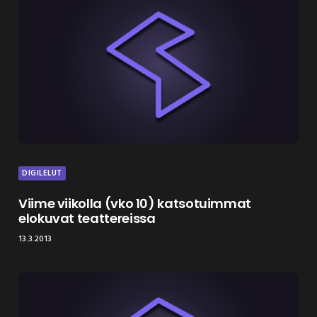
DIGILELUT
Viime viikolla (vko 10) katsotuimmat
elokuvat teattereissa
13.3.2013