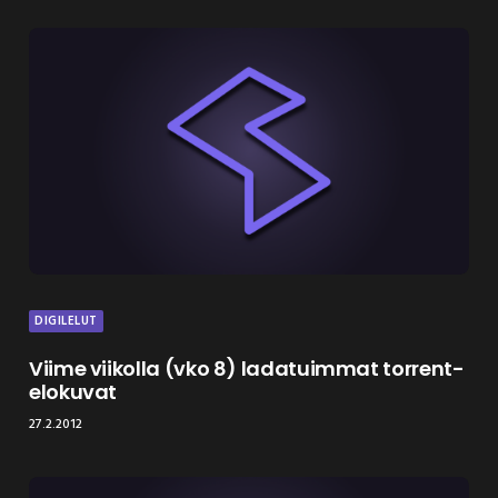
DIGILELUT
Viime viikolla (vko 8) ladatuimmat torrent-
elokuvat
27.2.2012