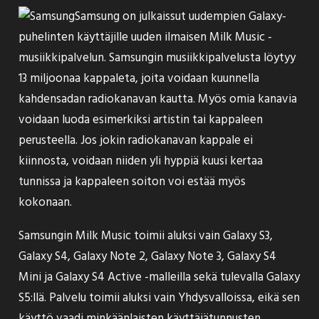
Samsung on julkaissut uudempien Galaxy-
puhelinten käyttäjille uuden ilmaisen Milk Music -
musiikkipalvelun. Samsungin musiikkipalvelusta löytyy
13 miljoonaa kappaleta, joita voidaan kuunnella
kahdensadan radiokanavan kautta. Myös omia kanavia
voidaan luoda esimerkiksi artistin tai kappaleen
perusteella. Jos jokin radiokanavan kappale ei
kiinnosta, voidaan niiden yli hyppiä kuusi kertaa
tunnissa ja kappaleen soiton voi estää myös
kokonaan.
Samsungin Milk Music toimii aluksi vain Galaxy S3,
Galaxy S4, Galaxy Note 2, Galaxy Note 3, Galaxy S4
Mini ja Galaxy S4 Active -malleilla sekä tulevalla Galaxy
S5:llä. Palvelu toimii aluksi vain Yhdysvalloissa, eikä sen
käyttö vaadi minkäänlaisten käyttäjätunnusten