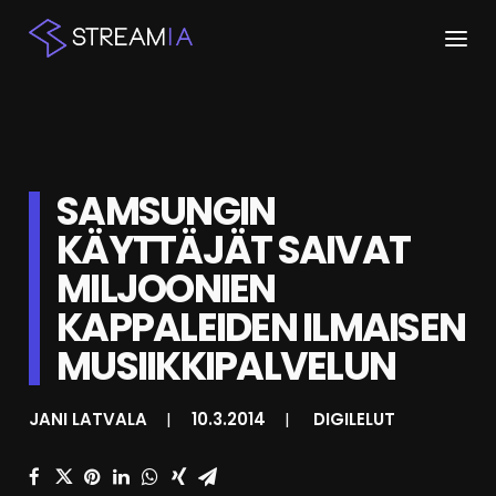
ETUSIVU
ARTIKKELIT
SAMSUNGIN
STREAMIT
KÄYTTÄJÄT SAIVAT
MILJOONIEN
KESKUSTELU
KAPPALEIDEN ILMAISEN
SHOP
MUSIIKKIPALVELUN
HAKU
JANI LATVALA
|
10.3.2014
|
DIGILELUT