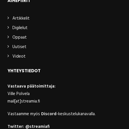
AIHEPIIRIT
Artikkelit
Digilelut
Oppaat
Uutiset
Videot
YHTEYSTIEDOT
Vastaava päätoimittaja:
Ville Polvela
mail[at]streamia.fi
Vastaamme myös
Discord
-keskustelukanavalla.
Twitter:
@streamiafi