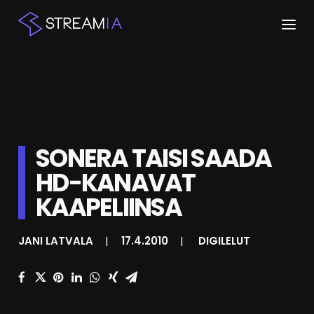
ETUSIVU
ARTIKKELIT
STREAMIT
SONERA TAISI SAADA
HD-KANAVAT
KESKUSTELU
KAAPELIINSA
SHOP
JANI LATVALA
|
17.4.2010
|
DIGILELUT
HAKU