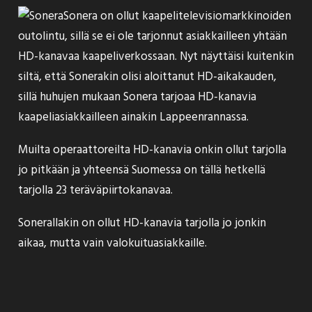
Sonera on ollut kaapelitelevisiomarkkinoiden
outolintu, sillä se ei ole tarjonnut asiakkailleen yhtään
HD-kanavaa kaapeliverkossaan. Nyt näyttäisi kuitenkin
siltä, että Sonerakin olisi aloittanut HD-aikakauden,
sillä
huhujen mukaan
Sonera tarjoaa HD-kanavia
kaapeliasiakkailleen ainakin Lappeenrannassa.
Muilta operaattoreilta HD-kanavia onkin ollut tarjolla
jo pitkään ja yhteensä Suomessa on tällä hetkellä
tarjolla
23 teräväpiirtokanavaa
.
Sonerallakin on ollut HD-kanavia tarjolla jo jonkin
aikaa, mutta vain valokuituasiakkaille.