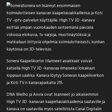
Sonera on
lisännyt
ensimmäisen
kolmiulotteisen kanavan kaapeliasiakkaillensa ja Koti
TV -iptv-palvelun käyttäjille. High TV 3D -kanava
esittää ympäri vuorokauden seitsemänä päivänä
viikossa elokuvia, tv-sarjoja, muotinäytöksiä ja
matkailuun liittyviä ohjelmia kolmiulotteisesti, kunhan
käytössä on 3D-televisio.
Sonera Kaapelikortin tilanneet asiakkaat voivat
katsella High TV 3D -kanavaa ilmaiseksi lokakuun
loppuun saakka. Kanava löytyy Soneran kaapeliverkon
ja Koti TV:n kanavapaikalta 215.
DNA Welho ja Anvia ovat lisänneet jo aikaisemmin
High TV 3D -kanavan kaapeliasiakkaidensa saataville ja
kanava on saatavilla myös satelliitista Canal Digitalin