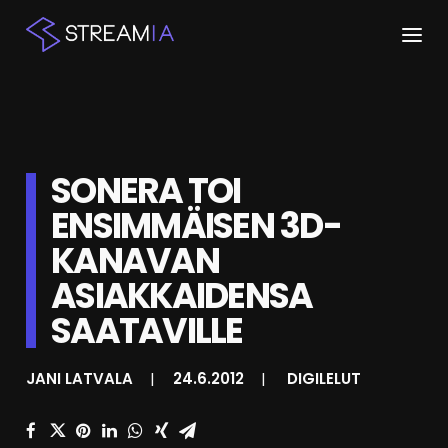
ETUSIVU
ARTIKKELIT
SONERA TOI
STREAMIT
ENSIMMÄISEN 3D-
KANAVAN
KESKUSTELU
ASIAKKAIDENSA
SHOP
SAATAVILLE
HAKU
JANI LATVALA
|
24.6.2012
|
DIGILELUT