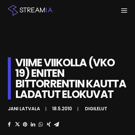
ETUSIVU
ARTIKKELIT
VIIME VIIKOLLA (VKO
STREAMIT
19) ENITEN
KESKUSTELU
BITTORRENTIN KAUTTA
SHOP
LADATUT ELOKUVAT
JANI LATVALA
|
18.5.2010
|
DIGILELUT
HAKU