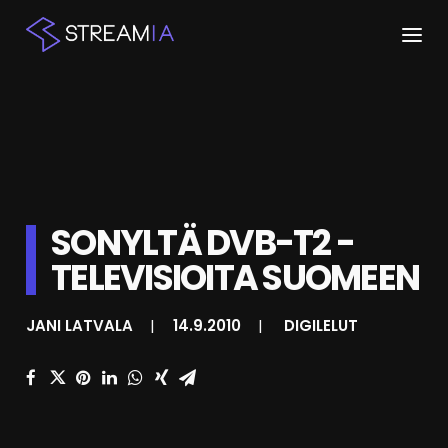
ETUSIVU
ARTIKKELIT
STREAMIT
SONYLTÄ DVB-T2 -
KESKUSTELU
TELEVISIOITA SUOMEEN
SHOP
JANI LATVALA
|
14.9.2010
|
DIGILELUT
HAKU