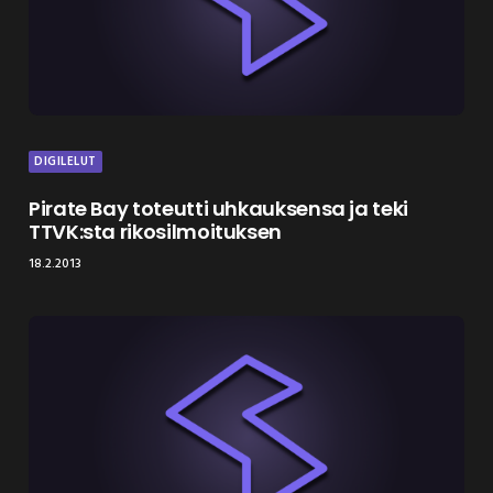
DIGILELUT
Pirate Bay toteutti uhkauksensa ja teki
TTVK:sta rikosilmoituksen
18.2.2013