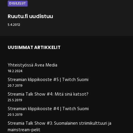
DIGILELUT
Ruutu.fi uudistuu
5.4.2012
UUSIMMAT ARTIKKELIT
Yhteistyössä Avea Media
18.2.2024
Streamian klippikooste #5 | Twitch Suomi
20.7.2019
Streamia Talk Show #4: Mitä sinä katsot?
25.5.2019
Streamian klippikooste #4 | Twitch Suomi
20.5.2019
Streamia Talk Show #3: Suomalainen striimikulttuuri ja
mainstream-pelit