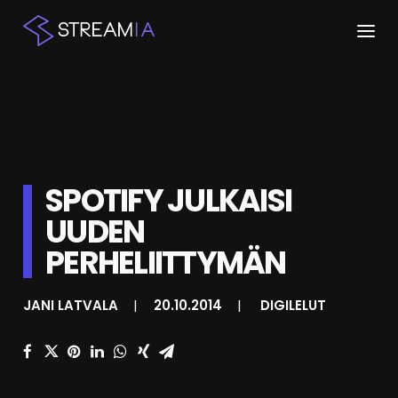
ETUSIVU
ARTIKKELIT
STREAMIT
SPOTIFY JULKAISI
UUDEN
KESKUSTELU
PERHELIITTYMÄN
SHOP
JANI LATVALA
|
20.10.2014
|
DIGILELUT
HAKU