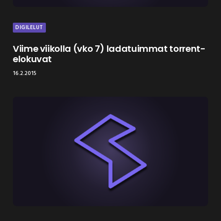
DIGILELUT
Viime viikolla (vko 7) ladatuimmat torrent-
elokuvat
16.2.2015