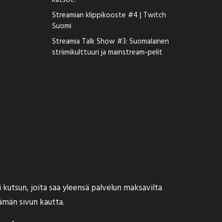
katsot?
Streamian klippikooste #4 | Twitch
Suomi
Streamia Talk Show #3: Suomalainen
striimikulttuuri ja mainstream-pelit
 kutsun, joita saa yleensä palvelun maksavilta
ämän sivun
kautta.