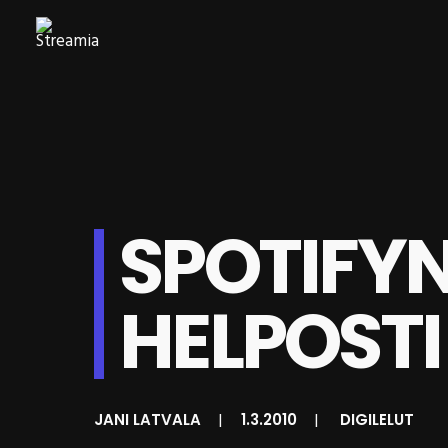
SPOTIFY
HELPOSTI
JANI LATVALA
|
1.3.2010
|
DIGILELUT