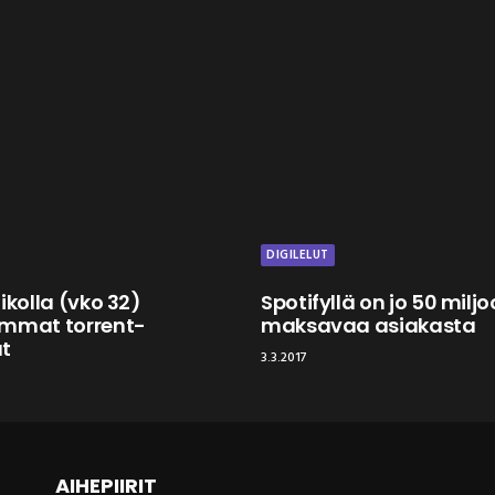
DIGILELUT
ikolla (vko 32)
Spotifyllä on jo 50 milj
immat torrent-
maksavaa asiakasta
at
3.3.2017
AIHEPIIRIT