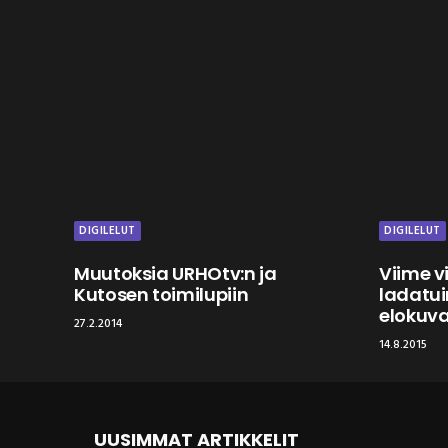
DIGILELUT
DIGILELUT
Muutoksia URHOtv:n ja
Viime vi
Kutosen toimilupiin
ladatu
elokuv
27.2.2014
14.8.2015
UUSIMMAT ARTIKKELIT