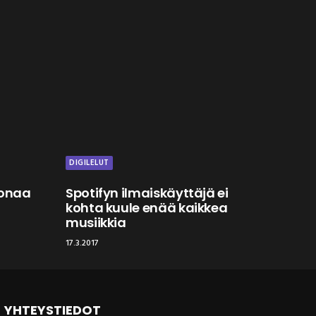
DIGILELUT
oonaa
Spotifyn ilmaiskäyttäjä ei
kohta kuule enää kaikkea
musiikkia
17.3.2017
YHTEYSTIEDOT