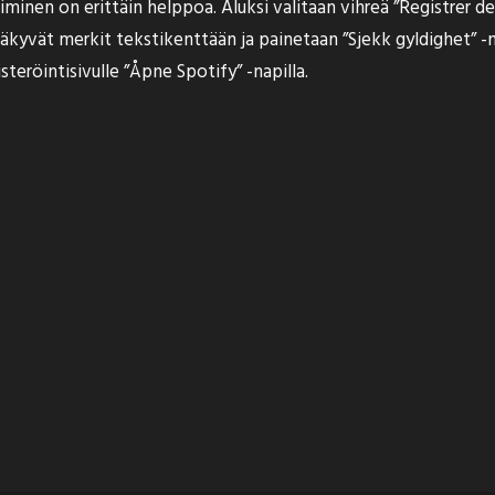
minen on erittäin helppoa. Aluksi valitaan vihreä ”Registrer deg
näkyvät merkit tekstikenttään ja painetaan ”Sjekk gyldighet” 
isteröintisivulle ”Åpne Spotify” -napilla.