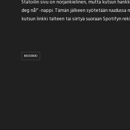
Statoilin sivu on norjankielinen, mutta kutsun hankki
deg nå!” -nappi. Tämän jälkeen syötetään ruudussa 
kutsun linkki talteen tai siirtyä suoraan Spotifyn rek
MUSIIKKI