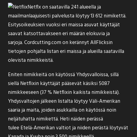
Netflx on saatavilla 241 alueella ja
maailmanlaajuisesti palvelusta löytyy 13 612 nimikettä.
Esitysoikeuksien vuoksi eri maissa asuvat käyttäjät
saavat katsottavakseen eri määrän elokuvia ja
sarjoja. Cordcutting.com on
kerännyt
AllFlicksin
tietojen pohjalta listan eri maissa ja alueilla saatavilla
olevista nimikkeistä.
Eniten nimikkeitä on käytössä Yhdysvalloissa, sillä
siellä Netflixin käyttäjät pääsevät käsiksi 5087
nimikkeeseen (37 % Netflixin kaikista nimikkeistä).
Yhdysvaltojen jälkeen listalta löytyy Väli-Amerikan
saaria ja maita, joiden asukkailla on käytössä noin
neljätuhatta nimikettä. Heti näiden perässä
tulee Etelä-Amerikan valtiot ja niiden perästä löytyvät
Kanada ja Kuuba noin 3 500 nimikkeellä.