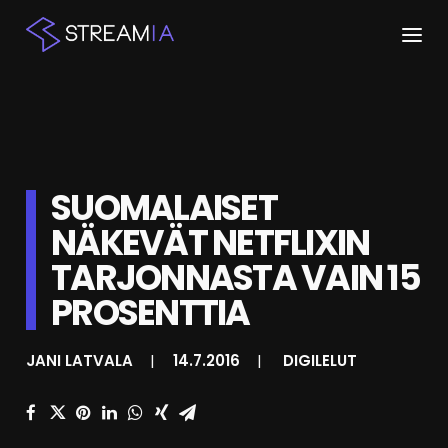
ETUSIVU
ARTIKKELIT
SUOMALAISET
STREAMIT
NÄKEVÄT NETFLIXIN
KESKUSTELU
TARJONNASTA VAIN 15
SHOP
PROSENTTIA
JANI LATVALA
|
14.7.2016
|
DIGILELUT
HAKU