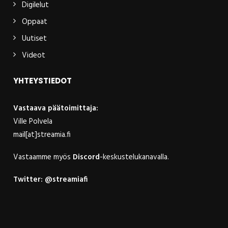
Digilelut
Oppaat
Uutiset
Videot
YHTEYSTIEDOT
Vastaava päätoimittaja:
Ville Polvela
mail[at]streamia.fi
Vastaamme myös
Discord
-keskustelukanavalla.
Twitter:
@streamiafi