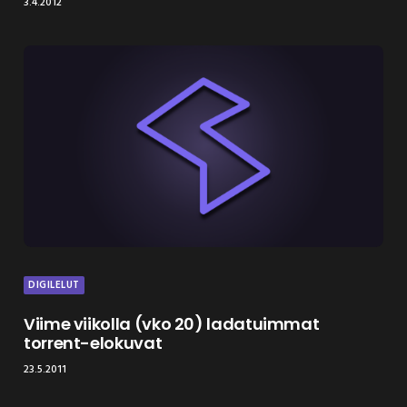
3.4.2012
DIGILELUT
Viime viikolla (vko 20) ladatuimmat
torrent-elokuvat
23.5.2011