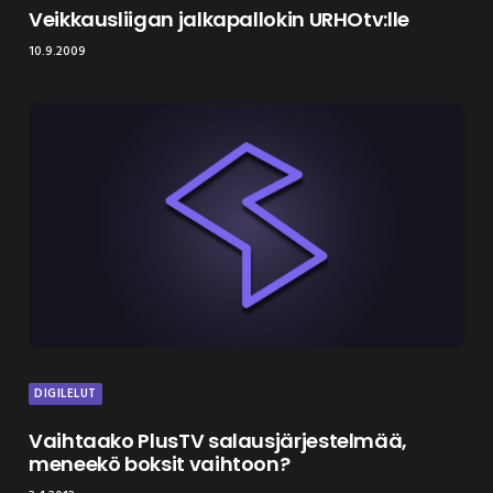
Veikkausliigan jalkapallokin URHOtv:lle
10.9.2009
DIGILELUT
Vaihtaako PlusTV salausjärjestelmää,
meneekö boksit vaihtoon?