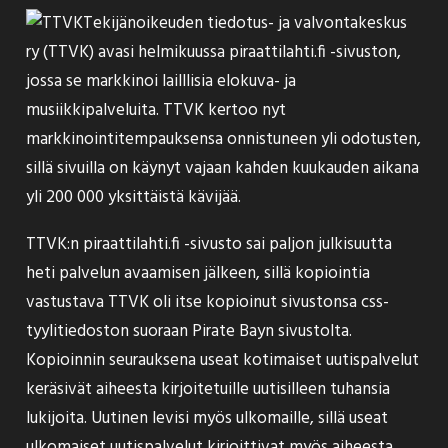
Tekijänoikeuden tiedotus- ja valvontakeskus
ry (TTVK) avasi helmikuussa piraattilahti.fi -sivuston,
jossa se markkinoi lailllisia elokuva- ja
musiikkipalveluita. TTVK
kertoo
nyt
markkinointitempauksensa onnistuneen yli odotusten,
sillä sivuilla on käynyt vajaan kahden kuukauden aikana
yli 200 000 yksittäistä kävijää.
TTVK:n piraattilahti.fi -sivusto sai paljon julkisuutta
heti palvelun avaamisen jälkeen, sillä kopiointia
vastustava
TTVK oli itse kopioinut
sivustonsa css-
tyylitiedoston suoraan Pirate Bayn sivustolta.
Kopioinnin seurauksena useat kotimaiset uutispalvelut
keräsivät aiheesta kirjoitetuille uutisilleen tuhansia
lukijoita. Uutinen levisi myös ulkomaille, sillä useat
ulkomaiset uutispalvelut kirjoittivat myös aiheesta.