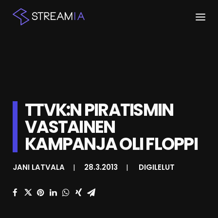
ETUSIVU
ARTIKKELIT
STREAMIT
TTVK:N PIRATISMIN
VASTAINEN
KESKUSTELU
KAMPANJA OLI FLOPPI
SHOP
JANI LATVALA
|
28.3.2013
|
DIGILELUT
HAKU