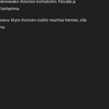
kadonneiden ihmisten kohtaloihin. Päivällä ja
ntaohjelmia.
nava. Myös Kutosen sisältö muuttuu hieman, sillä
ia.