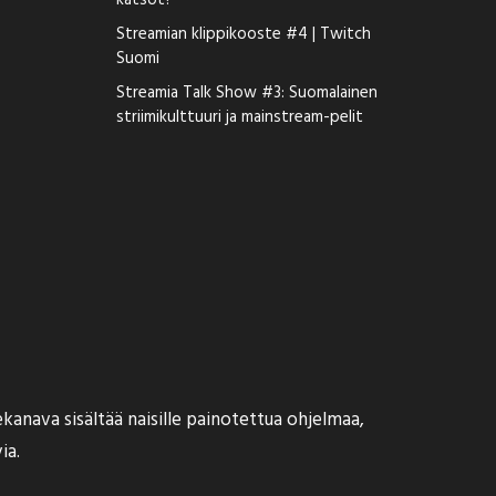
katsot?
Streamian klippikooste #4 | Twitch
Suomi
Streamia Talk Show #3: Suomalainen
striimikulttuuri ja mainstream-pelit
kanava sisältää naisille painotettua ohjelmaa,
ia.