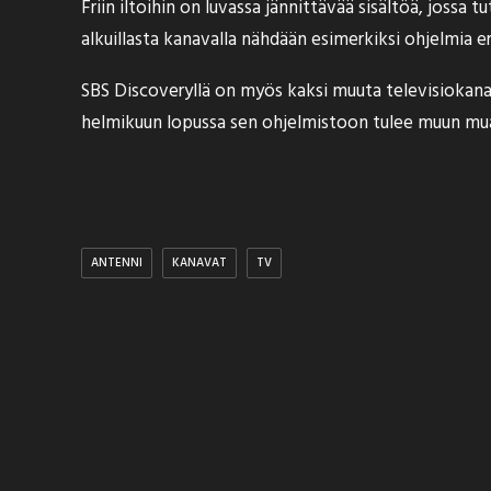
Friin iltoihin on luvassa jännittävää sisältöä, jossa
alkuillasta kanavalla nähdään esimerkiksi ohjelmia er
SBS Discoveryllä on myös kaksi muuta televisiokana
helmikuun lopussa sen ohjelmistoon tulee muun mua
ANTENNI
KANAVAT
TV