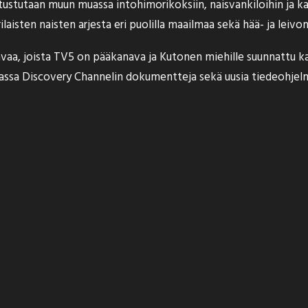
 tutustutaan muun muassa intohimorikoksiin, naisvankiloihin ja 
ilaisten naisten arjesta eri puolilla maailmaa sekä hää- ja leivo
vaa, joista TV5 on pääkanava ja Kutonen miehille suunnattu ka
ssa Discovery Channelin dokumentteja sekä uusia tiedeohjelm