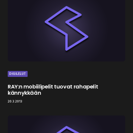
DIGILELUT
RAY:n mobiilipelit tuovat rahapelit
kännykkään
20.3.2013