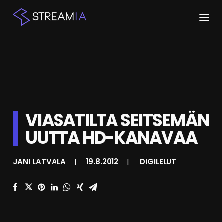
ETUSIVU
ARTIKKELIT
STREAMIT
VIASATILTA SEITSEMÄN
KESKUSTELU
UUTTA HD-KANAVAA
SHOP
JANI LATVALA
|
19.8.2012
|
DIGILELUT
HAKU