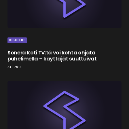
DIGILELUT
Sonera Koti TV:tä voi kohta ohjata
puhelimella – käyttäjät suuttuivat
23.3.2012