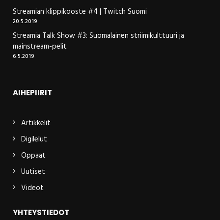
Streamian klippikooste #4 | Twitch Suomi
20.5.2019
Streamia Talk Show #3: Suomalainen striimikulttuuri ja
mainstream-pelit
6.5.2019
AIHEPIIRIT
Artikkelit
Digilelut
Oppaat
Uutiset
Videot
YHTEYSTIEDOT