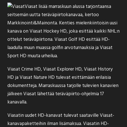
Viasat lisää marraskuun alussa tarjontaansa
seitsemän uutta teräväpiirtokanavaa,
kertoo
Markkinointi&Mainonta. Kenties mielenkiintoisin uusi
kanava on Viasat Hockey HD, joka esittää kaikki NHL:n
ottelut teräväpiirtona. Viasat Golf HD esittää HD-
laadulla muun muassa golfin arvoturnauksia ja Viasat
Sport HD muuta urheilua.
Viasat Crime HD, Viasat Explorer HD, Viasat History
HD ja Viasat Nature HD tulevat esittämään erilaisia
dokumentteja. Marraskuussa tarjolle tulevien kanavien
jälkeen Viasat lähettää teräväpiirto-ohjelmia 17
kanavalla.
Viasatin uudet HD-kanavat tulevat saataville Viasat-
kanavapaketteihin ilman lisämaksua. Viasatin HD-