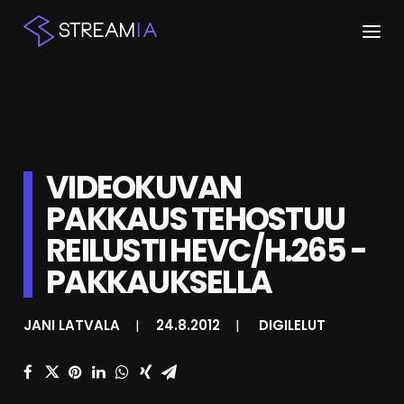
ETUSIVU
ARTIKKELIT
VIDEOKUVAN
STREAMIT
PAKKAUS TEHOSTUU
KESKUSTELU
REILUSTI HEVC/H.265 -
SHOP
PAKKAUKSELLA
JANI LATVALA
|
24.8.2012
|
DIGILELUT
HAKU