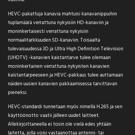
HEVC-pakattuja kanavia mahtuisi kanavanippuihin
tuplamäärä verrattuna nykyisiin HD-kanaviin ja
moninkertaisesti verrattuna nykyisiin
normaalitarkkuuden SD-kanaviin. Toisaalta
tulevaisuudessa 3D ja Ultra High Definition Television
(UHDTV) -kanavien kaistantarve tulee olemaan
moninkertainen verrattuna nykyisten kanavien
kaistantarpeeseen ja HEVC-pakkaus tulee auttamaan
näiden uusien kanavien pakkaamisessa tarvittavan
pieneksi.
HEVC-standardi tunnetaan myös nimellä H.265 ja sen
käyttöönotto vaatii jälleen uudet laitteet.
Allekirjoittaneella ei tosin ole vielä edes yhtään
laitetta, jolla voisi vastaanottaa antenni- tai