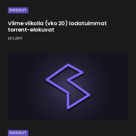
DIGILELUT
Viime viikolla (vko 20) ladatuimmat
torrent-elokuvat
23.5.2011
DIGILELUT