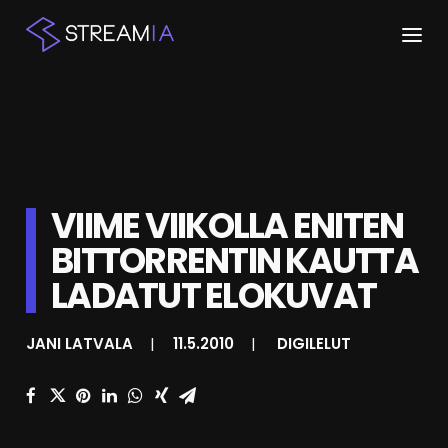
ETUSIVU
ARTIKKELIT
STREAMIT
VIIME VIIKOLLA ENITEN
BITTORRENTIN KAUTTA
KESKUSTELU
LADATUT ELOKUVAT
SHOP
JANI LATVALA
|
11.5.2010
|
DIGILELUT
HAKU