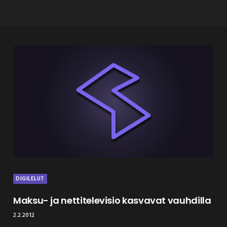
DIGILELUT
Maksu- ja nettitelevisio kasvavat vauhdilla
2.2.2012