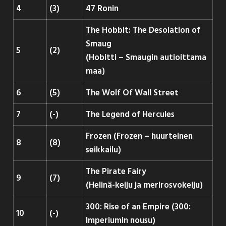
4
(3)
47 Ronin
The Hobbit: The Desolation of
Smaug
5
(2)
(Hobitti – Smaugin autioittama
maa)
6
(5)
The Wolf Of Wall Street
7
(-)
The Legend of Hercules
Frozen (Frozen – huurteinen
8
(8)
seikkailu)
The Pirate Fairy
9
(7)
(Helinä-keiju ja merirosvokeiju)
300: Rise of an Empire (300:
10
(-)
Imperiumin nousu)