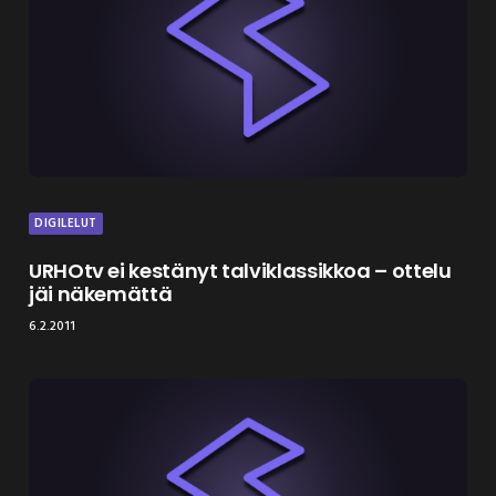
DIGILELUT
URHOtv ei kestänyt talviklassikkoa – ottelu
jäi näkemättä
6.2.2011