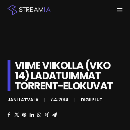
ETUSIVU
ARTIKKELIT
STREAMIT
VIIME VIIKOLLA (VKO
14) LADATUIMMAT
KESKUSTELU
TORRENT-ELOKUVAT
SHOP
JANI LATVALA
|
7.4.2014
|
DIGILELUT
HAKU