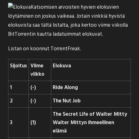
Katsomisen arvoisten hyvien elokuvien
löytäminen on joskus vaikeaa. Jotain vinkkiä hyvistä
elokuvista saa tältä listalta, joka kertoo viime viikolla
BitTorrentin kautta ladatuimmat elokuvat.
Listan on koonnut
TorrentFreak
.
Sijoitus
Viime
Elokuva
viikko
1
(-)
Ride Along
2
(-)
The Nut Job
The Secret Life of Walter Mitty
3
(1)
Walter Mittyn ihmeellinen
elämä