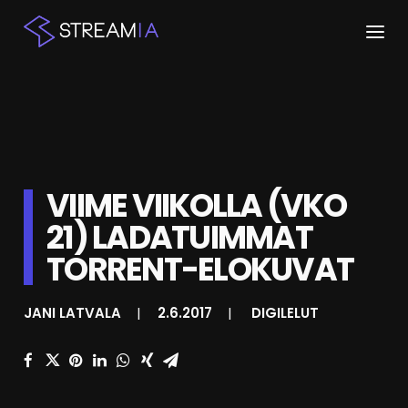
ETUSIVU
ARTIKKELIT
STREAMIT
VIIME VIIKOLLA (VKO
21) LADATUIMMAT
KESKUSTELU
TORRENT-ELOKUVAT
SHOP
JANI LATVALA
|
2.6.2017
|
DIGILELUT
HAKU