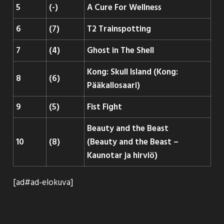
5
(-)
A Cure For Wellness
6
(7)
T2 Trainspotting
7
(4)
Ghost in The Shell
Kong: Skull Island (Kong:
8
(6)
Pääkallosaari)
9
(5)
Fist Fight
Beauty and the Beast
10
(8)
(Beauty and the Beast –
Kaunotar ja hirviö)
[ad#ad-elokuva]