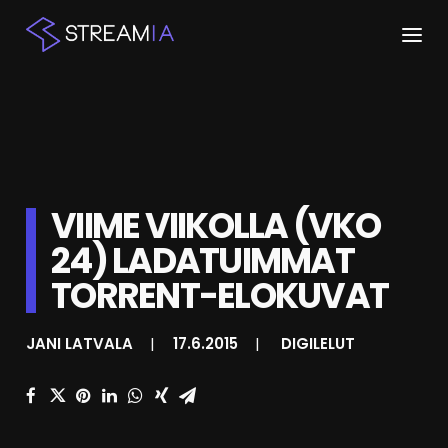
ETUSIVU
ARTIKKELIT
STREAMIT
VIIME VIIKOLLA (VKO
24) LADATUIMMAT
KESKUSTELU
TORRENT-ELOKUVAT
SHOP
JANI LATVALA
|
17.6.2015
|
DIGILELUT
HAKU