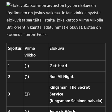
Katsomisen arvoisten hyvien elokuvien
löytäminen on joskus vaikeaa. Jotain vinkkiä hyvistä
elokuvista saa tältä listalta, joka kertoo viime viikolla
BitTorrentin kautta ladatuimmat elokuvat. Listan on
koonnut
TorrentFreak
.
Sijoitus
Viime
Elokuva
viikko
1
(-)
Get Hard
2
(1)
Run All Night
Kingsman: The Secret
3
(2)
Service
(Kingsman: Salainen palvelu)
4
(-)
Jurassic World