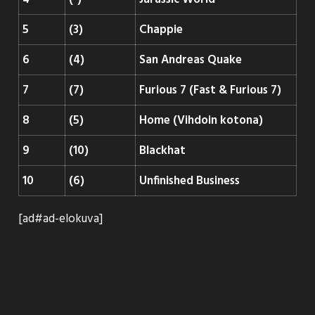
5
(3)
Chappie
6
(4)
San Andreas Quake
7
(7)
Furious 7 (Fast & Furious 7)
8
(5)
Home (Vihdoin kotona)
9
(10)
Blackhat
10
(6)
Unfinished Business
[ad#ad-elokuva]