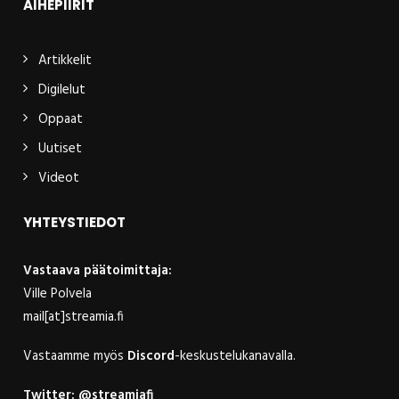
AIHEPIIRIT
Artikkelit
Digilelut
Oppaat
Uutiset
Videot
YHTEYSTIEDOT
Vastaava päätoimittaja:
Ville Polvela
mail[at]streamia.fi
Vastaamme myös
Discord
-keskustelukanavalla.
Twitter:
@streamiafi