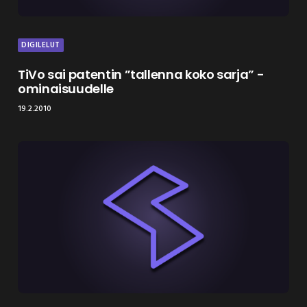
DIGILELUT
TiVo sai patentin ”tallenna koko sarja” -
ominaisuudelle
19.2.2010