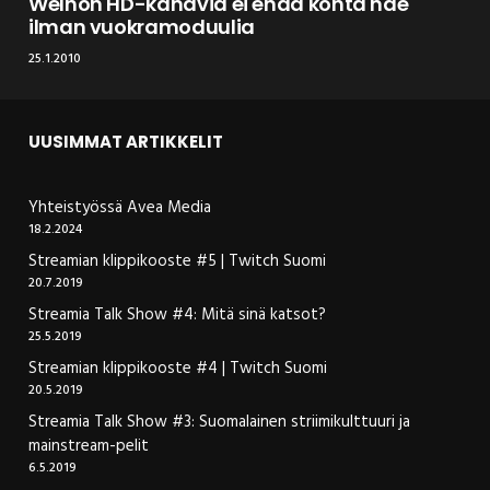
Welhon HD-kanavia ei enää kohta näe
ilman vuokramoduulia
25.1.2010
UUSIMMAT ARTIKKELIT
Yhteistyössä Avea Media
18.2.2024
Streamian klippikooste #5 | Twitch Suomi
20.7.2019
Streamia Talk Show #4: Mitä sinä katsot?
25.5.2019
Streamian klippikooste #4 | Twitch Suomi
20.5.2019
Streamia Talk Show #3: Suomalainen striimikulttuuri ja
mainstream-pelit
6.5.2019