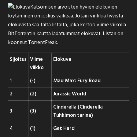
Katsomisen arvoisten hyvien elokuvien
löytäminen on joskus vaikeaa. Jotain vinkkiä hyvistä
elokuvista saa tältä listalta, joka kertoo viime viikolla
BitTorrentin kautta ladatuimmat elokuvat. Listan on
koonnut
TorrentFreak
.
Sijoitus
Viime
Elokuva
viikko
1
(-)
Mad Max: Fury Road
2
(2)
Jurassic World
Cinderella (Cinderella –
3
(3)
Tuhkimon tarina)
4
(1)
Get Hard