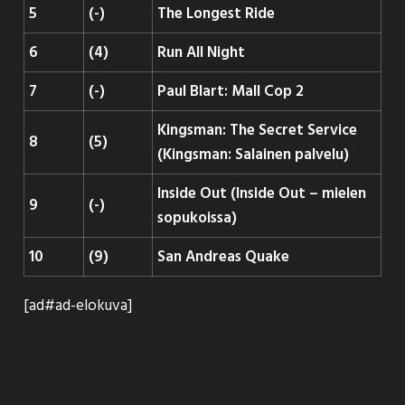
5
(-)
The Longest Ride
6
(4)
Run All Night
7
(-)
Paul Blart: Mall Cop 2
Kingsman: The Secret Service
8
(5)
(Kingsman: Salainen palvelu)
Inside Out (Inside Out – mielen
9
(-)
sopukoissa)
10
(9)
San Andreas Quake
[ad#ad-elokuva]