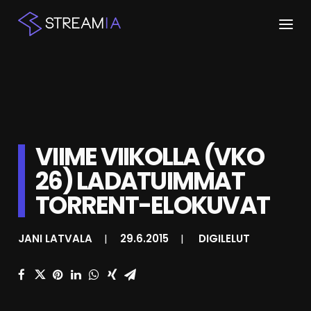
ETUSIVU
ARTIKKELIT
STREAMIT
VIIME VIIKOLLA (VKO
26) LADATUIMMAT
KESKUSTELU
TORRENT-ELOKUVAT
SHOP
JANI LATVALA
|
29.6.2015
|
DIGILELUT
HAKU