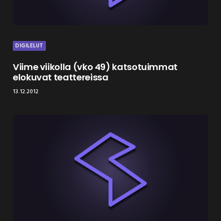
DIGILELUT
Viime viikolla (vko 49) katsotuimmat
elokuvat teattereissa
13.12.2012