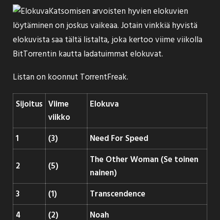
Katsomisen arvoisten hyvien elokuvien
löytäminen on joskus vaikeaa. Jotain vinkkiä hyvistä
elokuvista saa tältä listalta, joka kertoo viime viikolla
BitTorrentin kautta ladatuimmat elokuvat.
Listan on koonnut
TorrentFreak
.
Sijoitus
Viime
Elokuva
viikko
1
(3)
Need For Speed
The Other Woman (Se toinen
2
(5)
nainen)
3
(1)
Transcendence
4
(2)
Noah