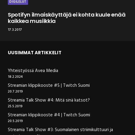
DIGILELUT
Spotifyn ilmaiskäyttäjä ei kohta kuule enää
kaikkea musiikkia
17.3.2017
UUSIMMAT ARTIKKELIT
Yhteistyössä Avea Media
18.2.2024
Streamian klippikooste #5 | Twitch Suomi
20.7.2019
Streamia Talk Show #4: Mitä sinä katsot?
25.5.2019
Streamian klippikooste #4 | Twitch Suomi
20.5.2019
Streamia Talk Show #3: Suomalainen striimikulttuuri ja