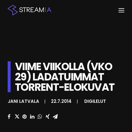
ETUSIVU
ARTIKKELIT
STREAMIT
VIIME VIIKOLLA (VKO
29) LADATUIMMAT
KESKUSTELU
TORRENT-ELOKUVAT
SHOP
JANI LATVALA
|
22.7.2014
|
DIGILELUT
HAKU