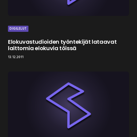
DIGILELUT
Elokuvastudioiden työntekijät lataavat
laittomia elokuvia töissä
13.12.2011