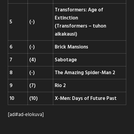
Transformers: Age of
Extinction
5
(-)
(Transformers – tuhon
aikakausi)
6
(-)
Brick Mansions
7
(4)
Sabotage
8
(-)
The Amazing Spider-Man 2
9
(7)
Rio 2
10
(10)
X-Men: Days of Future Past
[ad#ad-elokuva]