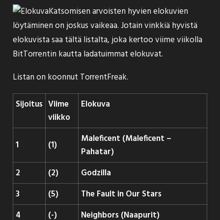
Katsomisen arvoisten hyvien elokuvien
löytäminen on joskus vaikeaa. Jotain vinkkiä hyvistä
elokuvista saa tältä listalta, joka kertoo viime viikolla
BitTorrentin kautta ladatuimmat elokuvat.
Listan on koonnut
TorrentFreak
.
Sijoitus
Viime
Elokuva
viikko
Maleficent (Maleficent –
1
(1)
Pahatar)
2
(2)
Godzilla
3
(5)
The Fault in Our Stars
4
(-)
Neighbors (Naapurit)