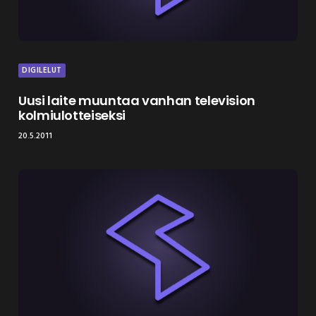
DIGILELUT
Uusi laite muuntaa vanhan television
kolmiulotteiseksi
20.5.2011