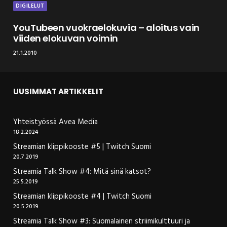
DIGILELUT
YouTubeen vuokraelokuvia – aloitus vain
viiden elokuvan voimin
21.1.2010
UUSIMMAT ARTIKKELIT
Yhteistyössä Avea Media
18.2.2024
Streamian klippikooste #5 | Twitch Suomi
20.7.2019
Streamia Talk Show #4: Mitä sinä katsot?
25.5.2019
Streamian klippikooste #4 | Twitch Suomi
20.5.2019
Streamia Talk Show #3: Suomalainen striimikulttuuri ja