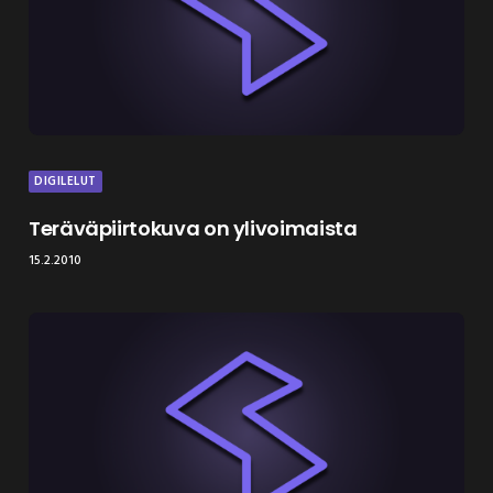
DIGILELUT
Teräväpiirtokuva on ylivoimaista
15.2.2010