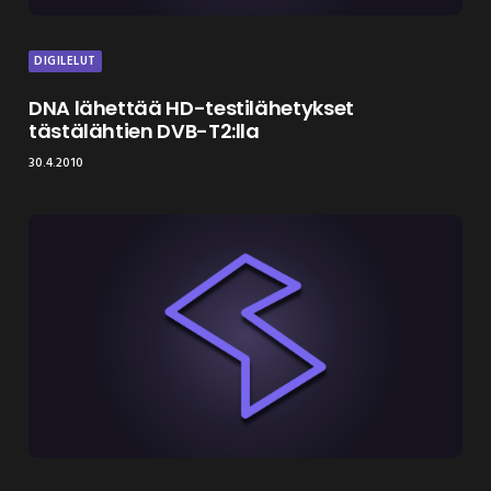
DIGILELUT
DNA lähettää HD-testilähetykset
tästälähtien DVB-T2:lla
30.4.2010