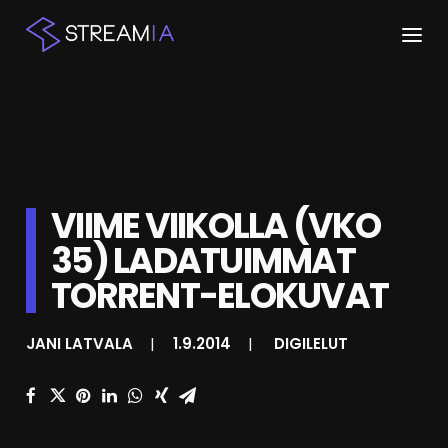
ETUSIVU
ARTIKKELIT
STREAMIT
VIIME VIIKOLLA (VKO
35) LADATUIMMAT
KESKUSTELU
TORRENT-ELOKUVAT
SHOP
JANI LATVALA
|
1.9.2014
|
DIGILELUT
HAKU