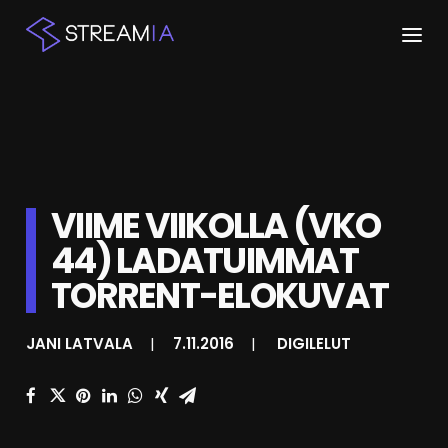
ETUSIVU
ARTIKKELIT
STREAMIT
VIIME VIIKOLLA (VKO
44) LADATUIMMAT
KESKUSTELU
TORRENT-ELOKUVAT
SHOP
JANI LATVALA
|
7.11.2016
|
DIGILELUT
HAKU