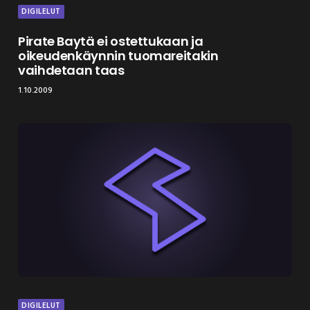
DIGILELUT
Pirate Baytä ei ostettukaan ja
oikeudenkäynnin tuomareitakin
vaihdetaan taas
1.10.2009
DIGILELUT