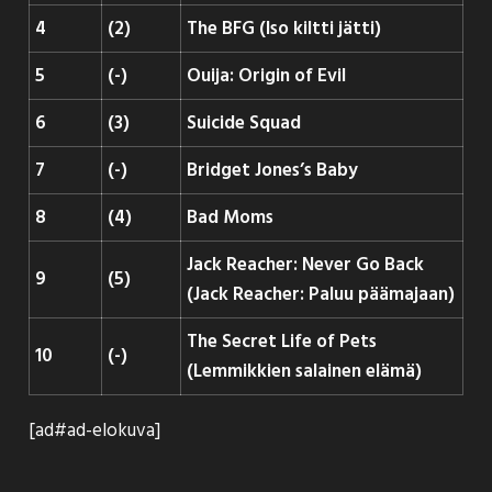
4
(2)
The BFG (Iso kiltti jätti)
5
(-)
Ouija: Origin of Evil
6
(3)
Suicide Squad
7
(-)
Bridget Jones’s Baby
8
(4)
Bad Moms
Jack Reacher: Never Go Back
9
(5)
(Jack Reacher: Paluu päämajaan)
The Secret Life of Pets
10
(-)
(Lemmikkien salainen elämä)
[ad#ad-elokuva]