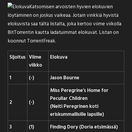
Katsomisen arvoisten hyvien elokuvien
löytäminen on joskus vaikeaa. Jotain vinkkiä hyvistä
elokuvista saa tältä listalta, joka kertoo viime viikolla
BitTorrentin kautta ladatuimmat elokuvat. Listan on
koonnut
TorrentFreak
.
Sijoitus
Viime
Elokuva
viikko
1
(-)
Jason Bourne
Miss Peregrine’s Home for
Peculiar Children
2
(-)
(Neiti Peregrinen koti
eriskummallisille lapsille)
3
(1)
Finding Dory (Doria etsimässä)