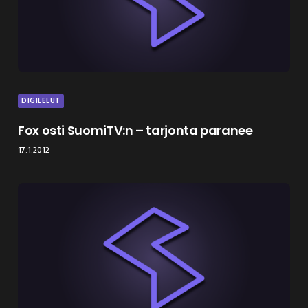
DIGILELUT
Fox osti SuomiTV:n – tarjonta paranee
17.1.2012