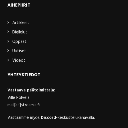
AIHEPIIRIT
Artikkelit
Digilelut
Oppaat
Uutiset
Videot
YHTEYSTIEDOT
Vastaava päätoimittaja:
Ville Polvela
mail[at]streamia.fi
Vastaamme myös
Discord
-keskustelukanavalla.