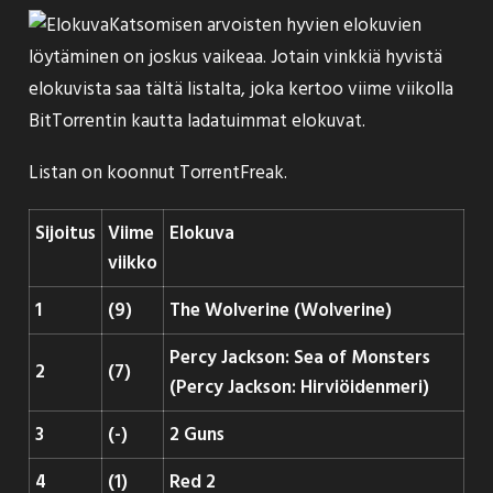
Katsomisen arvoisten hyvien elokuvien
löytäminen on joskus vaikeaa. Jotain vinkkiä hyvistä
elokuvista saa tältä listalta, joka kertoo viime viikolla
BitTorrentin kautta ladatuimmat elokuvat.
Listan on koonnut
TorrentFreak
.
Sijoitus
Viime
Elokuva
viikko
1
(9)
The Wolverine (Wolverine)
Percy Jackson: Sea of Monsters
2
(7)
(Percy Jackson: Hirviöidenmeri)
3
(-)
2 Guns
4
(1)
Red 2