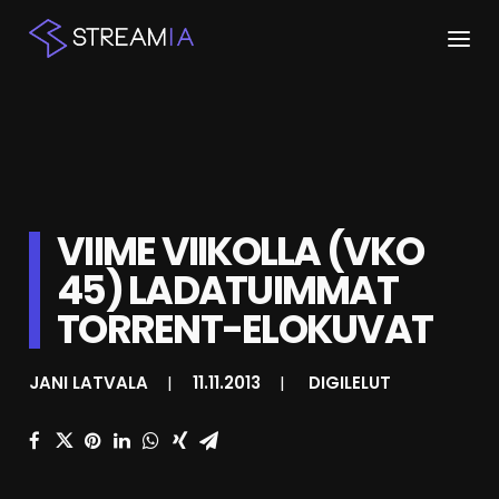
ETUSIVU
ARTIKKELIT
STREAMIT
VIIME VIIKOLLA (VKO
45) LADATUIMMAT
KESKUSTELU
TORRENT-ELOKUVAT
SHOP
JANI LATVALA
|
11.11.2013
|
DIGILELUT
HAKU