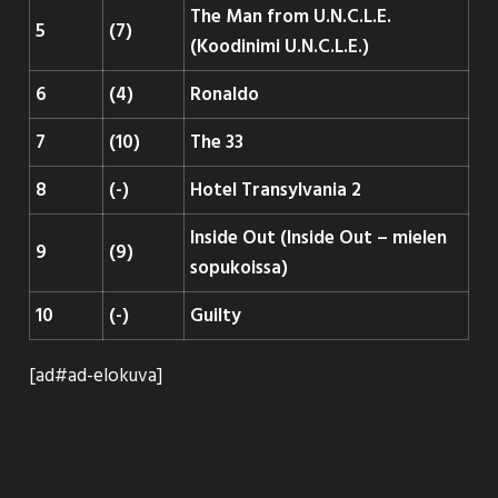
The Man from U.N.C.L.E.
5
(7)
(Koodinimi U.N.C.L.E.)
6
(4)
Ronaldo
7
(10)
The 33
8
(-)
Hotel Transylvania 2
Inside Out (Inside Out – mielen
9
(9)
sopukoissa)
10
(-)
Guilty
[ad#ad-elokuva]