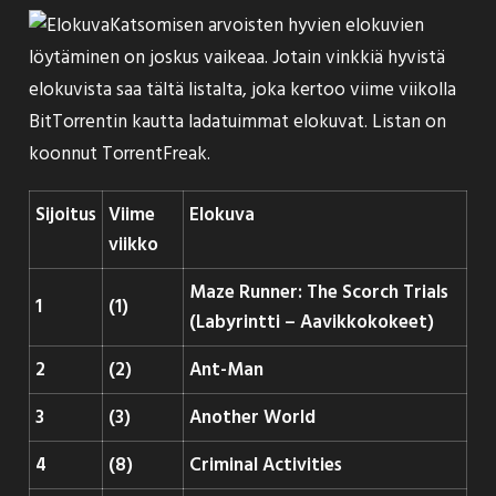
Katsomisen arvoisten hyvien elokuvien
löytäminen on joskus vaikeaa. Jotain vinkkiä hyvistä
elokuvista saa tältä listalta, joka kertoo viime viikolla
BitTorrentin kautta ladatuimmat elokuvat. Listan on
koonnut
TorrentFreak
.
Sijoitus
Viime
Elokuva
viikko
Maze Runner: The Scorch Trials
1
(1)
(Labyrintti – Aavikkokokeet)
2
(2)
Ant-Man
3
(3)
Another World
4
(8)
Criminal Activities