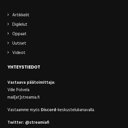
Artikkelit
Digilelut
Oppaat
Uutiset
Videot
YHTEYSTIEDOT
Vastaava päätoimittaja:
Ville Polvela
mail[at]streamia.fi
Vastaamme myös
Discord
-keskustelukanavalla.
Twitter:
@streamiafi