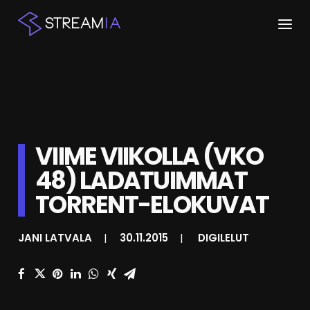
ETUSIVU
ARTIKKELIT
STREAMIT
VIIME VIIKOLLA (VKO
48) LADATUIMMAT
KESKUSTELU
TORRENT-ELOKUVAT
SHOP
JANI LATVALA
|
30.11.2015
|
DIGILELUT
HAKU