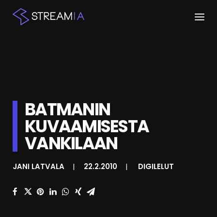
ETUSIVU
ARTIKKELIT
STREAMIT
BATMANIN
KUVAAMISESTA
KESKUSTELU
VANKILAAN
SHOP
JANI LATVALA
|
22.2.2010
|
DIGILELUT
HAKU