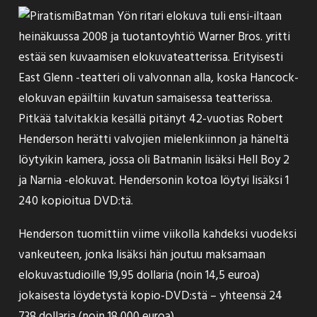
Batman Yön ritari elokuva tuli ensi-iltaan
heinäkuussa 2008 ja tuotantoyhtiö Warner Bros. yritti
estää sen kuvaamisen elokuvateatterissa. Erityisesti
East Glenn -teatteri oli valvonnan alla, koska Hancock-
elokuvan epäiltiin kuvatun samaisessa teatterissa.
Pitkää talvitakkia kesällä pitänyt 42-vuotias Robert
Henderson herätti valvojien mielenkiinnon ja häneltä
löytyikin kamera, jossa oli Batmanin lisäksi Hell Boy 2
ja Narnia -elokuvat. Hendersonin kotoa löytyi lisäksi 1
240 kopioitua DVD:tä.
Henderson tuomittiin viime viikolla
kahdeksi vuodeksi
vankeuteen, jonka lisäksi hän joutuu maksamaan
elokuvastudioille 19,95 dollaria (noin 14,5 euroa)
jokaisesta löydetystä kopio-DVD:stä – yhteensä 24
738 dollaria (noin 18 000 euroa).