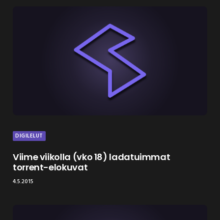
DIGILELUT
Viime viikolla (vko 18) ladatuimmat
torrent-elokuvat
4.5.2015