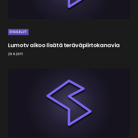
DIGILELUT
Lumotv aikoo lisätä teräväpiirtokanavia
29.4.2011