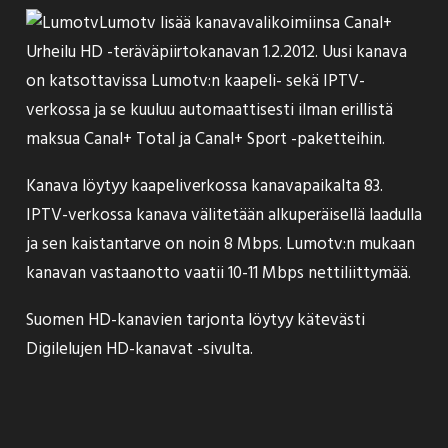
Lumotv
lisää
kanavavalikoimiinsa Canal+
Urheilu HD -teräväpiirtokanavan 1.2.2012. Uusi kanava
on katsottavissa Lumotv:n kaapeli- sekä IPTV-
verkossa ja se kuuluu automaattisesti ilman erillistä
maksua Canal+ Total ja Canal+ Sport -paketteihin.
Kanava löytyy kaapeliverkossa kanavapaikalta 83.
IPTV-verkossa kanava välitetään alkuperäisellä laadulla
ja sen kaistantarve on noin 8 Mbps. Lumotv:n mukaan
kanavan vastaanotto vaatii 10-11 Mbps nettiliittymää.
Suomen HD-kanavien tarjonta löytyy kätevästi
Digilelujen HD-kanavat -sivulta
.