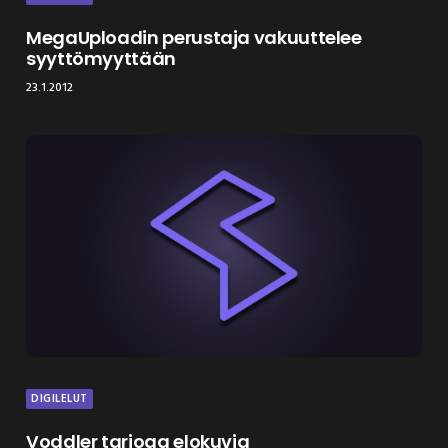
MegaUploadin perustaja vakuuttelee
syyttömyyttään
23.1.2012
DIGILELUT
Voddler tarjoaa elokuvia