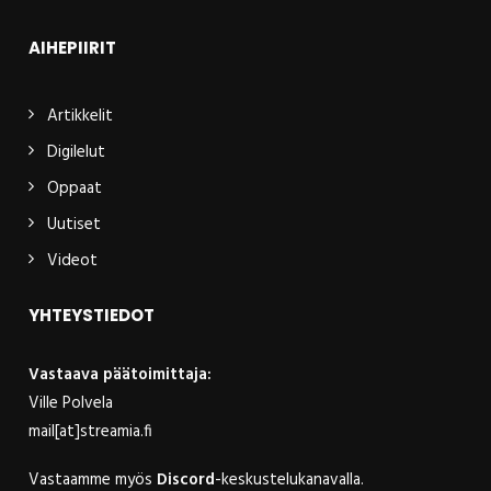
AIHEPIIRIT
Artikkelit
Digilelut
Oppaat
Uutiset
Videot
YHTEYSTIEDOT
Vastaava päätoimittaja:
Ville Polvela
mail[at]streamia.fi
Vastaamme myös
Discord
-keskustelukanavalla.