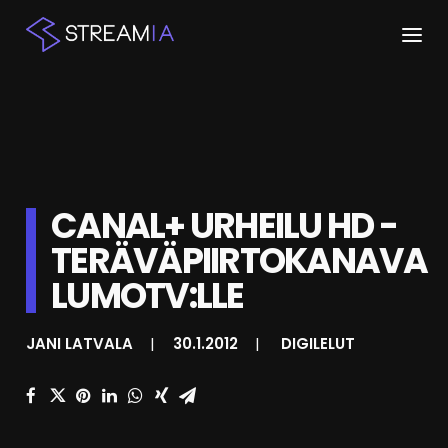
ETUSIVU
ARTIKKELIT
STREAMIT
CANAL+ URHEILU HD -
TERÄVÄPIIRTOKANAVA
KESKUSTELU
LUMOTV:LLE
SHOP
JANI LATVALA
|
30.1.2012
|
DIGILELUT
HAKU