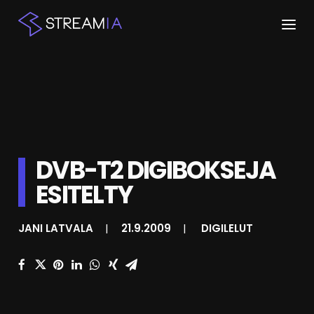
ETUSIVU
ARTIKKELIT
STREAMIT
DVB-T2 DIGIBOKSEJA
KESKUSTELU
ESITELTY
SHOP
JANI LATVALA
|
21.9.2009
|
DIGILELUT
HAKU