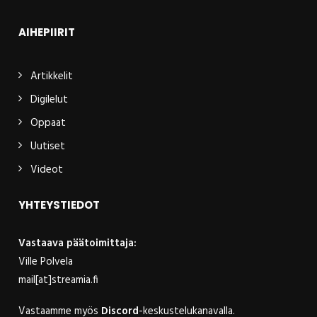
AIHEPIIRIT
Artikkelit
Digilelut
Oppaat
Uutiset
Videot
YHTEYSTIEDOT
Vastaava päätoimittaja:
Ville Polvela
mail[at]streamia.fi
Vastaamme myös
Discord
-keskustelukanavalla.