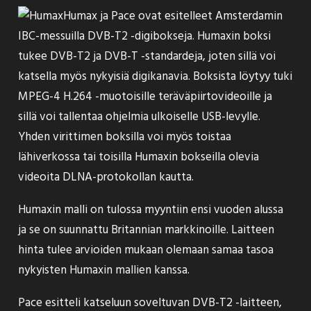
Humax ja Pace ovat esitelleet Amsterdamin
IBC-messuilla DVB-T2 -digibokseja.
Humaxin boksi
tukee DVB-T2 ja DVB-T -standardeja, joten sillä voi
katsella myös nykyisiä digikanavia. Boksista löytyy tuki
MPEG-4 H.264 -muotoisille teräväpiirtovideoille ja
sillä voi tallentaa ohjelmia ulkoiselle USB-levylle.
Yhden virittimen boksilla voi myös toistaa
lähiverkossa tai toisilla Humaxin bokseilla olevia
videoita DLNA-protokollan kautta.
Humaxin malli on tulossa myyntiin ensi vuoden alussa
ja se on suunnattu Britannian markkinoille. Laitteen
hinta tulee arvioiden mukaan olemaan samaa tasoa
nykyisten Humaxin mallien kanssa.
Pace esitteli
katseluun soveltuvan DVB-T2 -laitteen,