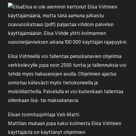
Elisa ei ole aiemmin kertonut Elisa Viihteen
käyttäjämääriä, mutta tänä aamuna julkaistu
osavuosikatsaus (
pdf
) paljastaa vihdoin palvelun
käyttäjämäärän. Elisa Viihde ylitti kolmannen
vuosineljänneksen aikana 100 000 käyttäjän rajapyykin.
Elisa Viihteellä voi tallentaa peruskanavien ohjelmia
verkkolevylle jopa noin 2500 tuntia ja tallennuksia voi
tehdä myös hakusanojen avulla. Ohjelmien ajastus
onnistuu kätevästi myös tietokoneella ja
mobiililaitteilla. Palvelulla ei voi kuitenkaan tallentaa
ollenkaan lisä- tai maksukanavia.
Elisan toimitusjohtaja Veli-Matti
Mattilan
mukaan
jopa kaksi kolmesta Elisa Viihteen
käyttäjästä on käyttänyt ohjelmien