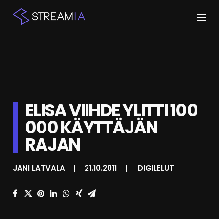
ETUSIVU
ARTIKKELIT
STREAMIT
ELISA VIIHDE YLITTI 100
000 KÄYTTÄJÄN
KESKUSTELU
RAJAN
SHOP
JANI LATVALA
|
21.10.2011
|
DIGILELUT
HAKU