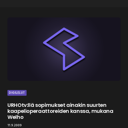
DIGILELUT
URHOtv:llä sopimukset ainakin suurten
kaapelioperaattoreiden kanssa, mukana
Welho
11.9.2009