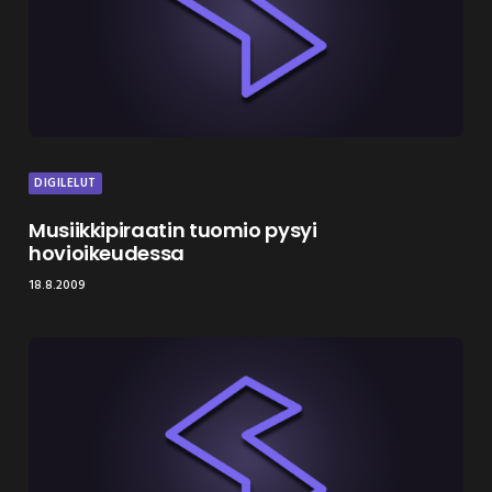
DIGILELUT
Musiikkipiraatin tuomio pysyi
hovioikeudessa
18.8.2009