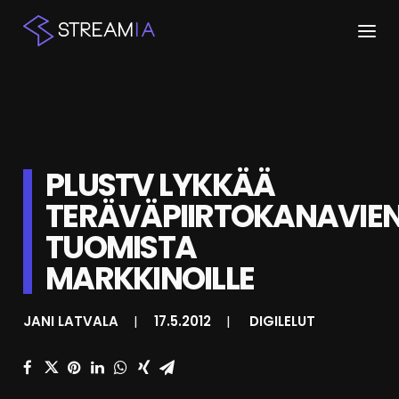
ETUSIVU
ARTIKKELIT
PLUSTV LYKKÄÄ
STREAMIT
TERÄVÄPIIRTOKANAVIE
KESKUSTELU
TUOMISTA
SHOP
MARKKINOILLE
JANI LATVALA
|
17.5.2012
|
DIGILELUT
HAKU