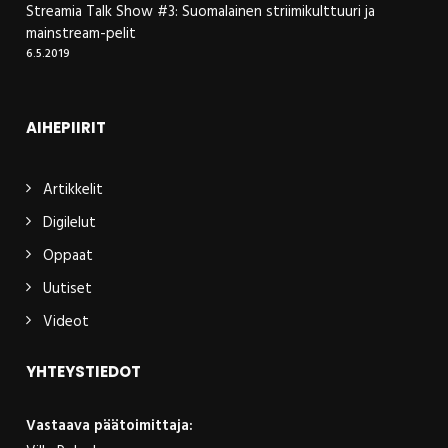
Streamia Talk Show #3: Suomalainen striimikulttuuri ja
mainstream-pelit
6.5.2019
AIHEPIIRIT
Artikkelit
Digilelut
Oppaat
Uutiset
Videot
YHTEYSTIEDOT
Vastaava päätoimittaja: