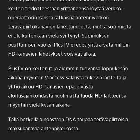
kertoo tiedotteessaan yrittäneensä löytää verkko-
operaattorin kanssa ratkaisua antenniverkon
teräväpiirtokanavien lähettämisestä, mutta sopimusta
ei ole kuitenkaan vielä syntynyt. Sopimuksen
puuttumisen vuoksi PlusTV ei edes yritä arvata milloin
HD-kanavien lähetykset voisivat alkaa.
PlusTV on
kertonut
jo aiemmin tuovansa loppukesän
aikana myyntiin Viaccess-salausta tukevia laitteita ja
yhtiö aikoo HD-kanavien epäselvästä
aloitusajankohdasta huolimatta tuoda HD-laitteensa
myyntiin vielä kesän aikana.
Tällä hetkellä ainoastaan DNA tarjoaa teräväpiirtoisia
maksukanavia antenniverkossa.