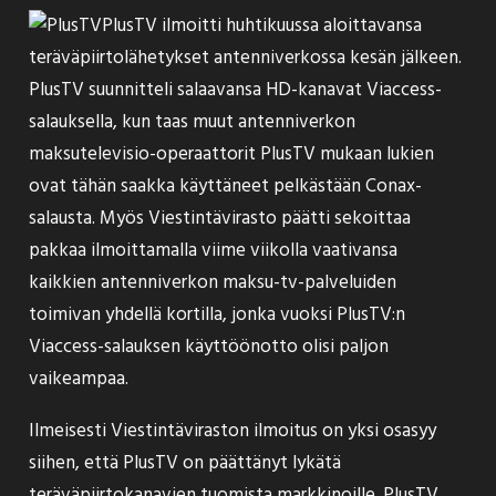
PlusTV
ilmoitti
huhtikuussa aloittavansa
teräväpiirtolähetykset antenniverkossa kesän jälkeen.
PlusTV suunnitteli salaavansa HD-kanavat Viaccess-
salauksella, kun taas muut antenniverkon
maksutelevisio-operaattorit PlusTV mukaan lukien
ovat tähän saakka käyttäneet pelkästään Conax-
salausta. Myös Viestintävirasto päätti sekoittaa
pakkaa
ilmoittamalla
viime viikolla vaativansa
kaikkien antenniverkon maksu-tv-palveluiden
toimivan yhdellä kortilla, jonka vuoksi PlusTV:n
Viaccess-salauksen käyttöönotto olisi paljon
vaikeampaa.
Ilmeisesti Viestintäviraston ilmoitus on yksi osasyy
siihen, että PlusTV on
päättänyt
lykätä
teräväpiirtokanavien tuomista markkinoille. PlusTV