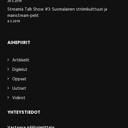
20.5.2019
Streamia Talk Show #3: Suomalainen striimikulttuuri ja
mainstream-pelit
6.5.2019
AIHEPIIRIT
Artikkelit
Digilelut
Oppaat
Uutiset
Videot
YHTEYSTIEDOT
Vastaava päätoimittaja: