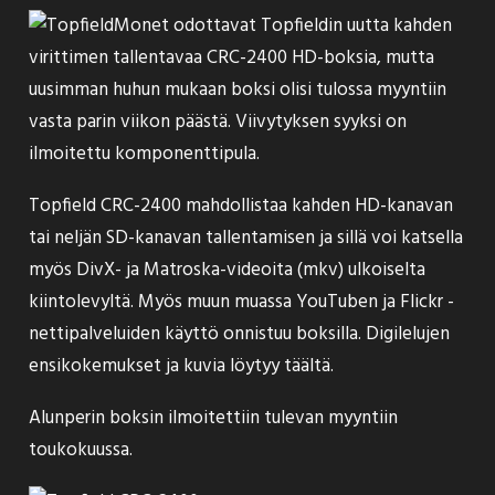
Monet odottavat Topfieldin uutta kahden
virittimen tallentavaa CRC-2400 HD-boksia, mutta
uusimman huhun mukaan
boksi olisi tulossa myyntiin
vasta parin viikon päästä. Viivytyksen syyksi on
ilmoitettu komponenttipula.
Topfield CRC-2400 mahdollistaa kahden HD-kanavan
tai neljän SD-kanavan tallentamisen ja sillä voi katsella
myös DivX- ja Matroska-videoita (mkv) ulkoiselta
kiintolevyltä. Myös muun muassa YouTuben ja Flickr -
nettipalveluiden käyttö onnistuu boksilla. Digilelujen
ensikokemukset ja kuvia löytyy
täältä
.
Alunperin boksin ilmoitettiin tulevan myyntiin
toukokuussa
.