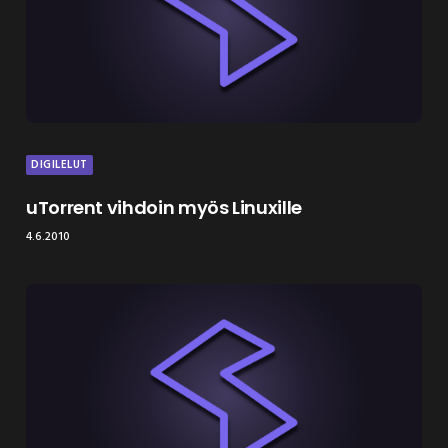
DIGILELUT
uTorrent vihdoin myös Linuxille
4.6.2010