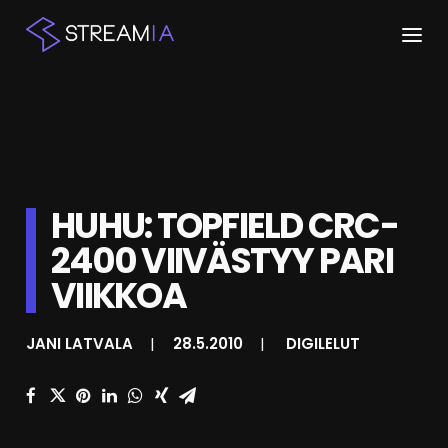
ETUSIVU
ARTIKKELIT
STREAMIT
HUHU: TOPFIELD CRC-
2400 VIIVÄSTYY PARI
KESKUSTELU
VIIKKOA
SHOP
JANI LATVALA
|
28.5.2010
|
DIGILELUT
HAKU