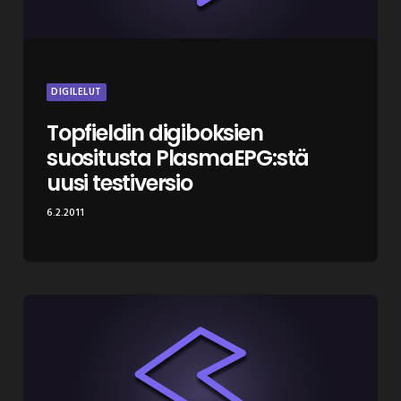
DIGILELUT
Topfieldin digiboksien
suositusta PlasmaEPG:stä
uusi testiversio
6.2.2011