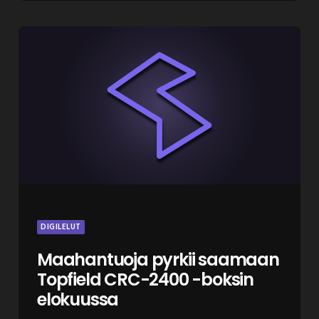
DIGILELUT
Maahantuoja pyrkii saamaan
Topfield CRC-2400 -boksin
elokuussa