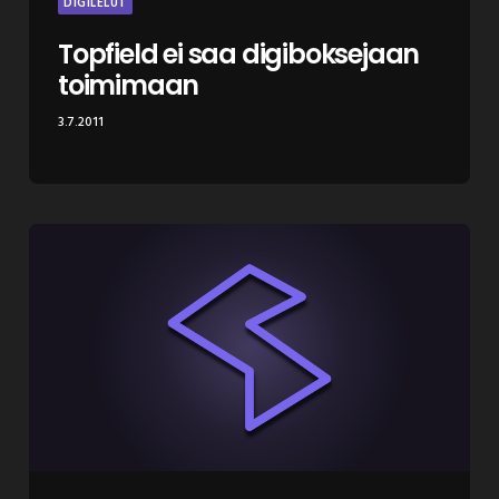
DIGILELUT
Topfield ei saa digiboksejaan
toimimaan
3.7.2011