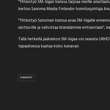
”Yhteistyö SM-liigan kanssa tarjoaa meille ainutlaa
kertoo Sanoma Media Finlandin toimitusjohtaja Anu
”Yhteistyö Sanoman kanssa avaa SM-liigalle ennenn
ulottuville ja vahvistaa brändiämme entisestään”, 
Tällä hetkellä jääkiekon SM-liigaa voi seurata URH
tapauksessa kaataa koko kanavan.
KANAVAT