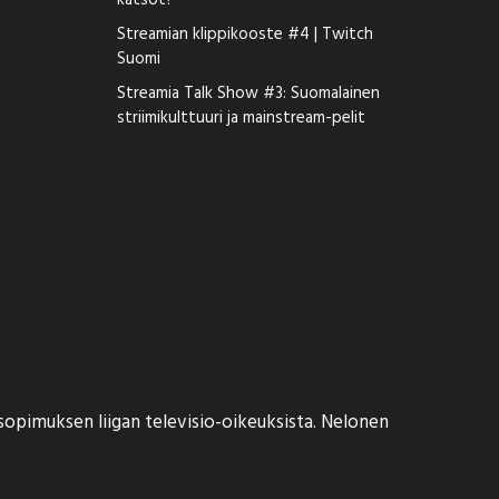
katsot?
Streamian klippikooste #4 | Twitch
Suomi
Streamia Talk Show #3: Suomalainen
striimikulttuuri ja mainstream-pelit
opimuksen liigan televisio-oikeuksista. Nelonen