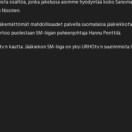
tuista sisältöä, jonka jakelussa aiomme hyödyntää koko Sanoma
 Nissinen.
äkemättömät mahdollisuudet palvella suomalaisia jääkiekkofa
kertoo puolestaan SM-liigan puheenjohtaja Hannu Penttilä.
Otv:n kautta. Jääkiekon SM-liiga on yksi URHOtv:n suurimmista