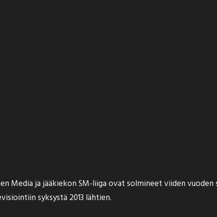
n Media ja jääkiekon SM-liiga ovat
solmineet
viiden vuoden s
siointiin syksystä 2013 lähtien.