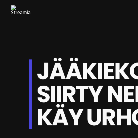
JÄÄKIEK
SIIRTY NE
KÄY URH