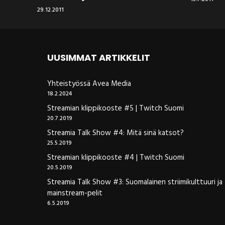
29.12.2011
UUSIMMAT ARTIKKELIT
Yhteistyössä Avea Media
18.2.2024
Streamian klippikooste #5 | Twitch Suomi
20.7.2019
Streamia Talk Show #4: Mitä sinä katsot?
25.5.2019
Streamian klippikooste #4 | Twitch Suomi
20.5.2019
Streamia Talk Show #3: Suomalainen striimikulttuuri ja
mainstream-pelit
6.5.2019