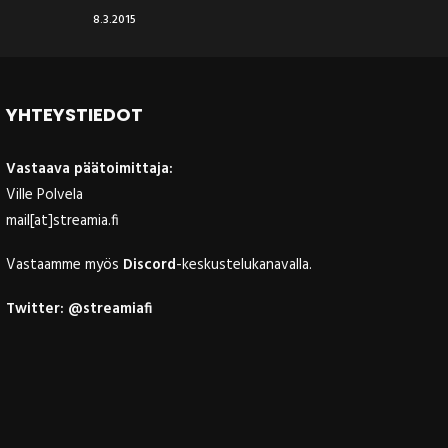
8.3.2015
YHTEYSTIEDOT
Vastaava päätoimittaja:
Ville Polvela
mail[at]streamia.fi
Vastaamme myös
Discord
-keskustelukanavalla.
Twitter:
@streamiafi