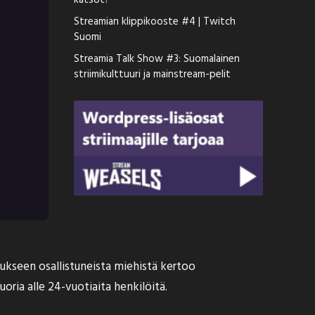
katsot?
Streamian klippikooste #4 | Twitch
Suomi
Streamia Talk Show #3: Suomalainen
striimikulttuuri ja mainstream-pelit
mukseen osallistuneista miehistä kertoo
oria alle 24-vuotiaita henkilöitä.