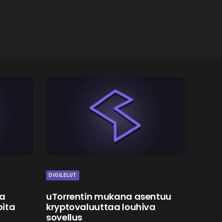
DIGILELUT
ka
uTorrentin mukana asentuu
oita
kryptovaluuttaa louhiva
sovellus