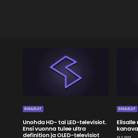
DIGILELUT
DIGILELUT
Unohda HD- tai LED-televisiot.
Elisalle
Ensi vuonna tulee ultra
kanav
definition ja OLED-televisiot
13.7.2011