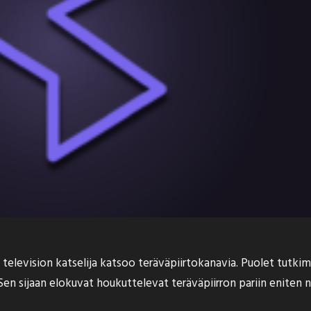
television katselija katsoo teräväpiirtokanavia. Puolet tutki
Sen sijaan elokuvat houkuttelevat teräväpiirron pariin eniten nu