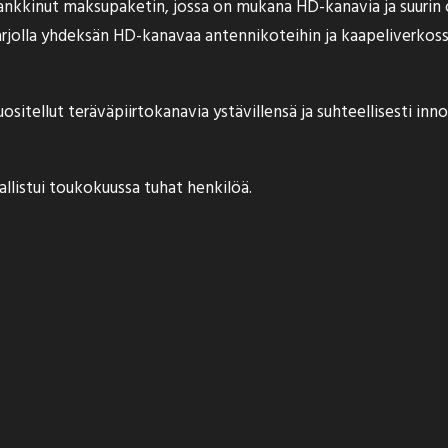
ankkinut maksupaketin, jossa on mukana HD-kanavia ja suurin o
tarjolla yhdeksän HD-kanavaa antennikoteihin ja kaapeliverkos
sitellut teräväpiirtokanavia ystävillensä ja suhteellisesti in
listui toukokuussa tuhat henkilöä.