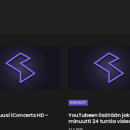
DIGILELUT
 uusi iConcerts HD -
YouTubeen lisätään jo
a
minuutti 24 tuntia vide
22.3.2010