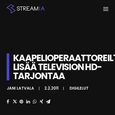
ETUSIVU
ARTIKKELIT
STREAMIT
KAAPELIOPERAATTOREIL
LISÄÄ TELEVISION HD-
KESKUSTELU
TARJONTAA
SHOP
JANI LATVALA
|
2.2.2011
|
DIGILELUT
HAKU