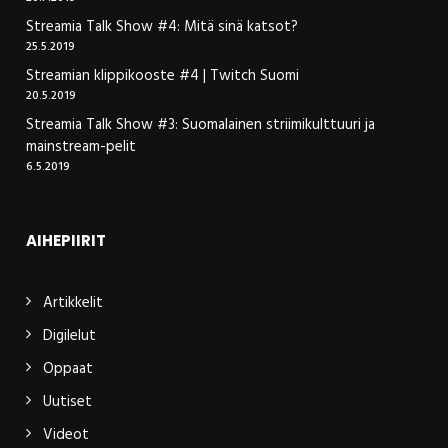
Streamia Talk Show #4: Mitä sinä katsot?
25.5.2019
Streamian klippikooste #4 | Twitch Suomi
20.5.2019
Streamia Talk Show #3: Suomalainen striimikulttuuri ja
mainstream-pelit
6.5.2019
AIHEPIIRIT
Artikkelit
Digilelut
Oppaat
Uutiset
Videot