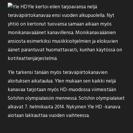
Yle
kertoi
eilen tarjoavansa neljä
teräväpiirtokanavaa ensi vuoden alkupuolella. Nyt
yhtiö on
kertonut
tuovansa samaan aikaan myös
monikanavaäänet kanavillensa. Monikanavaäänien
ansiosta esimerkiksi musiikkiohjelmien ja elokuvien
äänet parantuvat huomattavasti, kunhan käytössä on
kotiteatterijärjestelmä.
Yle tarkensi tänään myös teräväpiirtokanavien
aloituksen aikataulua. Ylen mukaan sen kaikki neljä
kanavaa tarjotaan myös HD-muodossa viimeistään
Sotshin olympialaisiin mennessä. Sotshin olympialaiset
alkavat 7. helmikuuta 2014. Nykyinen Yle HD -kanava
aiotaan lakkauttaa vuoden vaihteessa.