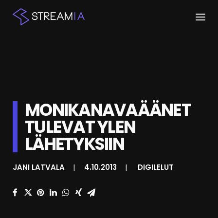
ETUSIVU
ARTIKKELIT
STREAMIT
MONIKANAVAÄÄNET
TULEVAT YLEN
KESKUSTELU
LÄHETYKSIIN
SHOP
JANI LATVALA
|
4.10.2013
|
DIGILELUT
HAKU