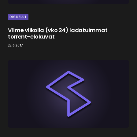
DIGILELUT
Viime viikolla (vko 24) ladatuimmat
torrent-elokuvat
22.6.2017