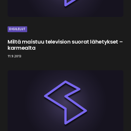
DIGILELUT
Miltä maistuu television suorat lähetykset –
karmealta
11.9.2013