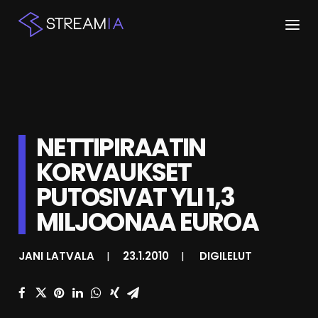
ETUSIVU
ARTIKKELIT
NETTIPIRAATIN
STREAMIT
KORVAUKSET
KESKUSTELU
PUTOSIVAT YLI 1,3
SHOP
MILJOONAA EUROA
JANI LATVALA
|
23.1.2010
|
DIGILELUT
HAKU