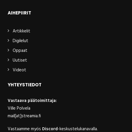
AIHEPIIRIT
Artikkelit
Digilelut
Oppaat
Uutiset
Videot
YHTEYSTIEDOT
Vastaava päätoimittaja:
Ville Polvela
mail[at]streamia.fi
Vastaamme myös
Discord
-keskustelukanavalla.