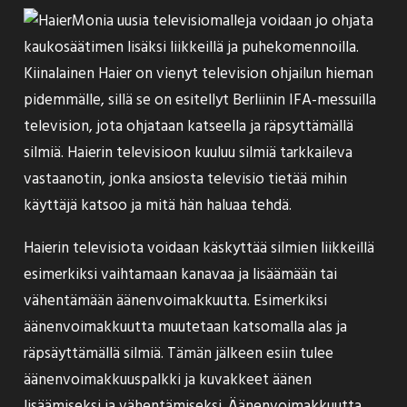
Monia uusia televisiomalleja voidaan jo ohjata
kaukosäätimen lisäksi liikkeillä ja puhekomennoilla.
Kiinalainen Haier on vienyt television ohjailun hieman
pidemmälle, sillä se on
esitellyt
Berliinin IFA-messuilla
television, jota ohjataan katseella ja räpsyttämällä
silmiä. Haierin televisioon kuuluu silmiä tarkkaileva
vastaanotin, jonka ansiosta televisio tietää mihin
käyttäjä katsoo ja mitä hän haluaa tehdä.
Haierin televisiota voidaan käskyttää silmien liikkeillä
esimerkiksi vaihtamaan kanavaa ja lisäämään tai
vähentämään äänenvoimakkuutta. Esimerkiksi
äänenvoimakkuutta muutetaan katsomalla alas ja
räpsäyttämällä silmiä. Tämän jälkeen esiin tulee
äänenvoimakkuuspalkki ja kuvakkeet äänen
lisäämiseksi ja vähentämiseksi. Äänenvoimakkuutta