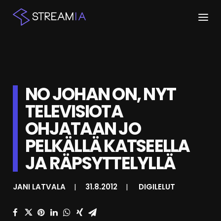
ETUSIVU
ARTIKKELIT
NO JOHAN ON, NYT
STREAMIT
TELEVISIOTA
OHJATAAN JO
KESKUSTELU
PELKÄLLÄ KATSEELLA
SHOP
JA RÄPSYTTELYLLÄ
HAKU
JANI LATVALA
|
31.8.2012
|
DIGILELUT