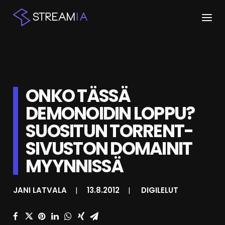
ETUSIVU
ARTIKKELIT
ONKO TÄSSÄ
STREAMIT
DEMONOIDIN LOPPU?
SUOSITUN TORRENT-
KESKUSTELU
SIVUSTON DOMAINIT
SHOP
MYYNNISSÄ
HAKU
JANI LATVALA
|
13.8.2012
|
DIGILELUT