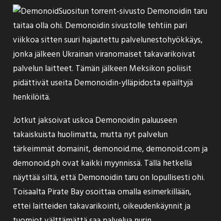
Suositun torrent-sivusto Demonoidin taru
taitaa olla ohi. Demonoidin sivustolle
tehtiin pari
viikkoa sitten
suuri hajautettu palvelunestohyökkäys,
jonka jälkeen Ukrainan viranomaiset
takavarikoivat
palvelun laitteet
. Tämän jälkeen Meksikon poliisit
pidättivät useita Demonoidin-ylläpidosta epäiltyjä
henkilöitä.
Jotkut jaksoivat uskoa Demonoidin paluuseen
takaiskuista huolimatta, mutta nyt palvelun
tärkeimmät domainit, demonoid.me, demonoid.com ja
demonoid.ph ovat kaikki myynnissä. Tällä hetkellä
näyttää siltä, että Demonoidin taru on lopullisesti ohi.
Toisaalta Pirate Bay osoittaa omalla esimerkillään,
ettei laitteiden takavarikointi, oikeudenkäynnit ja
tuomiot välttämättä saa palvelua nurin.