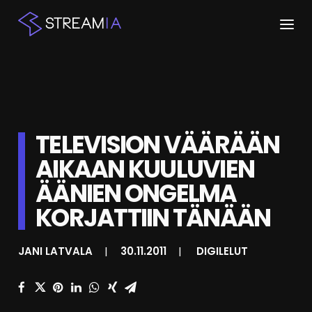
ETUSIVU
ARTIKKELIT
TELEVISION VÄÄRÄÄN
STREAMIT
AIKAAN KUULUVIEN
KESKUSTELU
ÄÄNIEN ONGELMA
SHOP
KORJATTIIN TÄNÄÄN
JANI LATVALA
|
30.11.2011
|
DIGILELUT
HAKU