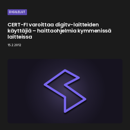
DIGILELUT
CERT-FI varoittaa digitv-laitteiden
käyttäjiä – haittaohjelmia kymmenissä
laitteissa
15.2.2012