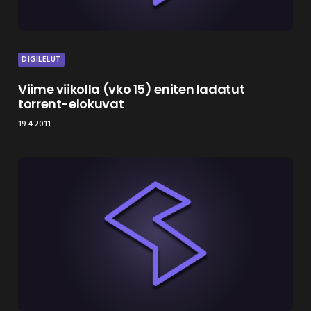
DIGILELUT
Viime viikolla (vko 15) eniten ladatut
torrent-elokuvat
19.4.2011