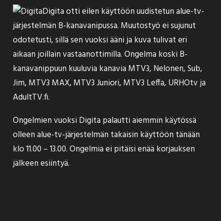
Digita otti eilen käyttöön uudistetun alue-tv-
järjestelmän B-kanavanipussa. Muutostyö
ei sujunut
odotetusti, sillä sen vuoksi ääni ja kuva tulivat eri
aikaan joillain vastaanottimilla. Ongelma koski B-
kanavanippuun kuuluvia kanavia MTV3, Nelonen, Sub,
Jim, MTV3 MAX, MTV3 Juniori, MTV3 Leffa, URHOtv ja
AdultTV.fi.
Ongelmien vuoksi Digita
palautti
aiemmin käytössä
olleen alue-tv-järjestelmän takaisin käyttöön tänään
klo 11.00 – 13.00. Ongelmia ei pitäisi enää korjauksen
jälkeen esiintyä.