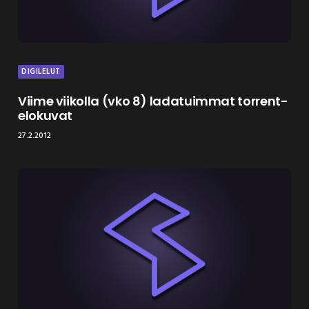
DIGILELUT
Viime viikolla (vko 8) ladatuimmat torrent-
elokuvat
27.2.2012