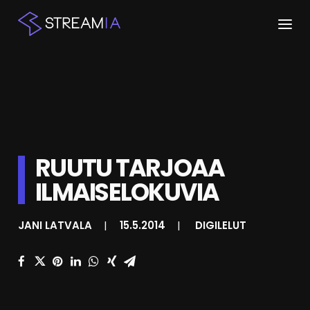
ETUSIVU
ARTIKKELIT
STREAMIT
RUUTU TARJOAA
KESKUSTELU
ILMAISELOKUVIA
SHOP
JANI LATVALA
|
15.5.2014
|
DIGILELUT
HAKU