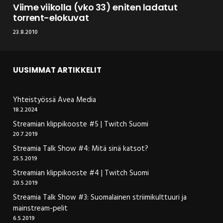
Viime viikolla (vko 33) eniten ladatut
torrent-elokuvat
23.8.2010
UUSIMMAT ARTIKKELIT
Yhteistyössä Avea Media
18.2.2024
Streamian klippikooste #5 | Twitch Suomi
20.7.2019
Streamia Talk Show #4: Mitä sinä katsot?
25.5.2019
Streamian klippikooste #4 | Twitch Suomi
20.5.2019
Streamia Talk Show #3: Suomalainen striimikulttuuri ja
mainstream-pelit
6.5.2019