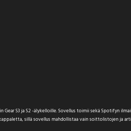
n Gear S3 ja S2 -älykelloille. Sovellus toimii sekä Spotifyn ilm
kappaletta, sillä sovellus mahdollistaa vain soittolistojen ja ar