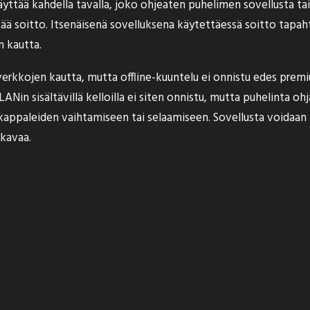
ttää kahdella tavalla, joko ohjeaten puhelimen sovellusta tai t
tää soitto. Itsenäisenä sovelluksena käytettäessä soitto tapa
n kautta.
rkkojen kautta, mutta offline-kuuntelu ei onnistu edes premi
LANin sisältävillä kelloilla ei siten onnistu, mutta puhelinta o
 kappaleiden vaihtamiseen tai selaamiseen. Sovellusta voidaa
kavaa.