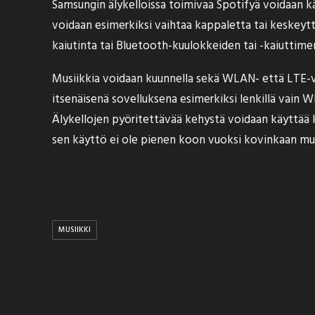
Samsungin älykelloissa toimivaa Spotifyä voidaan käy
voidaan esimerkiksi vaihtaa kappaletta tai keskeyt
kaiutinta tai Bluetooth-kuulokkeiden tai -kaiuttime
Musiikkia voidaan kuunnella sekä WLAN- että LTE-ve
itsenäisenä sovelluksena esimerkiksi lenkillä vain W
Älykellojen pyöritettävää kehystä voidaan käyttää
sen käyttö ei ole pienen koon vuoksi kovinkaan mu
MUSIIKKI