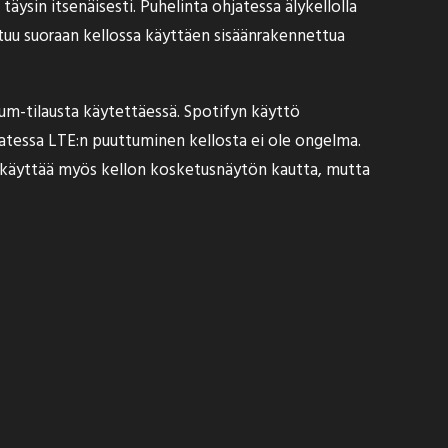
äysin itsenäisesti. Puhelinta ohjatessa älykellolla
htuu suoraan kellossa käyttäen sisäänrakennettua
um-tilausta käytettäessä. Spotifyn käyttö
hjatessa LTE:n puuttuminen kellosta ei ole ongelma.
n käyttää myös kellon kosketusnäytön kautta, mutta