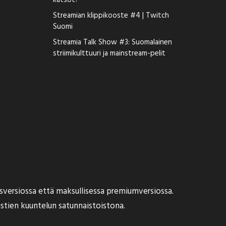
katsot?
Streamian klippikooste #4 | Twitch
Suomi
Streamia Talk Show #3: Suomalainen
striimikulttuuri ja mainstream-pelit
aisversiossa että maksullisessa premiumversiossa.
tistien kuuntelun satunnaistoistona.