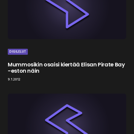
DIGILELUT
Mummosikin osaisi kiertää Elisan Pirate Bay
-eston näin
9.1.2012