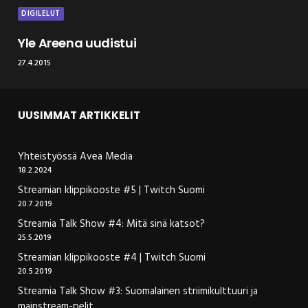
DIGILELUT
Yle Areena uudistui
27.4.2015
UUSIMMAT ARTIKKELIT
Yhteistyössä Avea Media
18.2.2024
Streamian klippikooste #5 | Twitch Suomi
20.7.2019
Streamia Talk Show #4: Mitä sinä katsot?
25.5.2019
Streamian klippikooste #4 | Twitch Suomi
20.5.2019
Streamia Talk Show #3: Suomalainen striimikulttuuri ja
mainstream-pelit