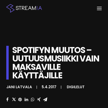
ETUSIVU
ARTIKKELIT
SPOTIFYN MUUTOS –
STREAMIT
UUTUUSMUSIIKKI VAIN
KESKUSTELU
MAKSAVILLE
SHOP
KÄYTTÄJILLE
JANI LATVALA
|
5.4.2017
|
DIGILELUT
HAKU